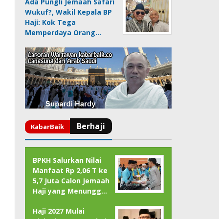
Ada Pungli Jemaah Safari
Wukuf?, Wakil Kepala BP
Haji: Kok Tega
Memperdaya Orang…
BPKH Salurkan Nilai
Manfaat Rp 2,06 T ke
5,7 Juta Calon Jemaah
Haji yang Menungg…
Haji 2027 Mulai