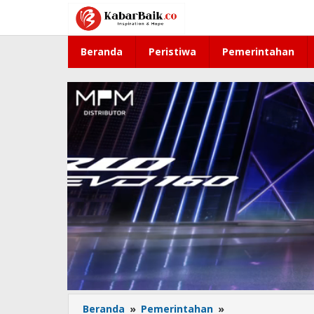
Lewati
ke
konten
Beranda
Peristiwa
Pemerintahan
Beranda
»
Pemerintahan
»
BGN