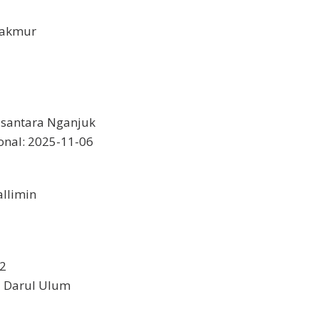
Makmur
usantara Nganjuk
onal: 2025-11-06
llimin
 2
i Darul Ulum