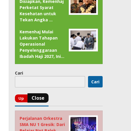
Disiapkan, Kemenhaj
Perketat Syarat
Kesehatan untuk
Tekan Angka …
Kemenhaj Mulai
Lakukan Tahapan
Operasional
Penyelenggaraan
Ibadah Haji 2027, Ini…
Cari
Cari
Perjalanan Orkestra
SMA NU 1 Gresik: Dari
Belajar Not Balok