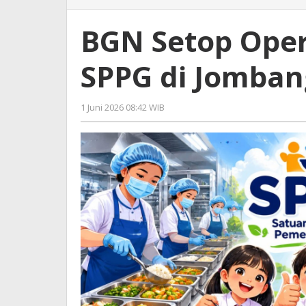
Setop
Operasional
BGN Setop Oper
Sementara
7
SPPG di Jomban
SPPG
di
Jombang,
1 Juni 2026 08:42 WIB
oleh
Ini
Gagah
Penyebabnya
Saputra