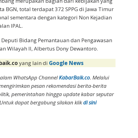
ombang merupakan bagian dari kebijakan yang
ta BGN, total terdapat 372 SPPG di Jawa Timur
onal sementara dengan kategori Non Kejadian
lan IPAL.
ma Deputi Bidang Pemantauan dan Pengawasan
n Wilayah II, Albertus Dony Dewantoro.
baik.co
yang lain di
Google News
dalam WhatsApp Channel
KabarBaik.co
. Melalui
 mengirimkan pesan rekomendasi berita-berita
olitik, pemerintahan hingga update kabar seputar
Untuk dapat bergabung silakan klik
di sini