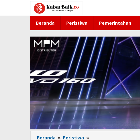
Lewati
ke
konten
Beranda
Peristiwa
Pemerintahan
Beranda
»
Peristiwa
»
BGN