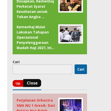
Disiapkan, Kemenhaj
Perketat Syarat
Kesehatan untuk
Tekan Angka …
Kemenhaj Mulai
Lakukan Tahapan
Operasional
Penyelenggaraan
Ibadah Haji 2027, Ini…
Cari
Cari
Perjalanan Orkestra
SMA NU 1 Gresik: Dari
Belajar Not Balok