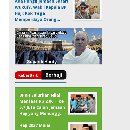
Ada Pungli Jemaah Safari
Wukuf?, Wakil Kepala BP
Haji: Kok Tega
Memperdaya Orang…
BPKH Salurkan Nilai
Manfaat Rp 2,06 T ke
5,7 Juta Calon Jemaah
Haji yang Menungg…
Haji 2027 Mulai