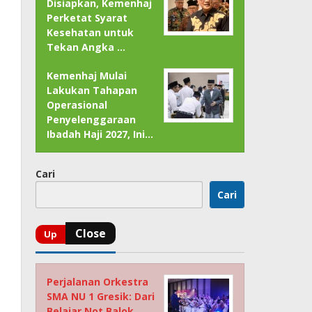
Disiapkan, Kemenhaj
Perketat Syarat
Kesehatan untuk
Tekan Angka …
Kemenhaj Mulai
Lakukan Tahapan
Operasional
Penyelenggaraan
Ibadah Haji 2027, Ini…
Cari
Cari
Perjalanan Orkestra
SMA NU 1 Gresik: Dari
Belajar Not Balok