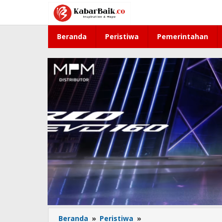
Lewati
ke
konten
Beranda
Peristiwa
Pemerintahan
Beranda
»
Peristiwa
»
Tim