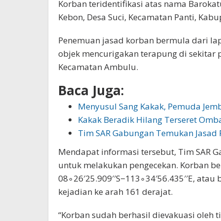
Korban teridentifikasi atas nama Baroka
Kebon, Desa Suci, Kecamatan Panti, Kabu
Penemuan jasad korban bermula dari la
objek mencurigakan terapung di sekitar 
Kecamatan Ambulu.
Baca Juga:
Menyusul Sang Kakak, Pemuda Jemb
Kakak Beradik Hilang Terseret Omba
Tim SAR Gabungan Temukan Jasad 
Mendapat informasi tersebut, Tim SAR Ga
untuk melakukan pengecekan. Korban ber
08∘26′25.909′′S−113∘34′56.435′′E, atau be
kejadian ke arah 161 derajat.
“Korban sudah berhasil dievakuasi oleh 