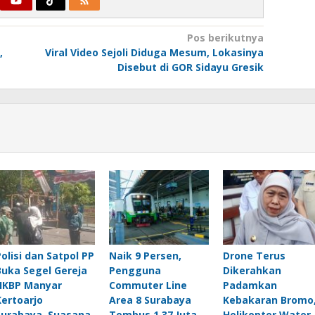
Pos berikutnya
,
Viral Video Sejoli Diduga Mesum, Lokasinya
Disebut di GOR Sidayu Gresik
Polisi dan Satpol PP
Naik 9 Persen,
Drone Terus
Buka Segel Gereja
Pengguna
Dikerahkan
HKBP Manyar
Commuter Line
Padamkan
Kertoarjo
Area 8 Surabaya
Kebakaran Bromo
Surabaya, Suasana
Tembus 1,37 Juta
Helikopter Water