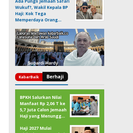
Ada Pungli Jemaah Safari
Wukuf?, Wakil Kepala BP
Haji: Kok Tega
Memperdaya Orang…
BPKH Salurkan Nilai
Manfaat Rp 2,06 T ke
5,7 Juta Calon Jemaah
Haji yang Menungg…
Haji 2027 Mulai