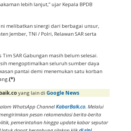
akaman lebih lanjut,” ujar Kepala BPDB
ni melibatkan sinergi dari berbagai unsur,
en Jember, TNI / Polri, Relawan SAR serta
as Tim SAR Gabungan masih belum selesai.
masih mengoptimalkan seluruh sumber daya
awasan pantai demi menemukan satu korban
ang.
(*)
baik.co
yang lain di
Google News
dalam WhatsApp Channel
KabarBaik.co
. Melalui
 mengirimkan pesan rekomendasi berita-berita
olitik, pemerintahan hingga update kabar seputar
Untuk dapat bergabung silakan klik
di sini