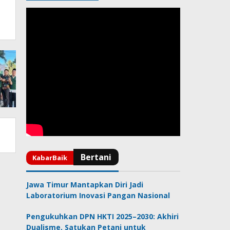
Jawa Timur Mantapkan Diri Jadi
Laboratorium Inovasi Pangan Nasional
Pengukuhkan DPN HKTI 2025–2030: Akhiri
Dualisme, Satukan Petani untuk