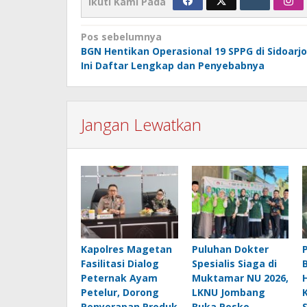
Ikuti Kami Pada
Navigasi
Pos sebelumnya
BGN Hentikan Operasional 19 SPPG di Sidoarjo
pos
Ini Daftar Lengkap dan Penyebabnya
Jangan Lewatkan
Kapolres Magetan
Puluhan Dokter
Fasilitasi Dialog
Spesialis Siaga di
Peternak Ayam
Muktamar NU 2026,
Petelur, Dorong
LKNU Jombang
Penyerapan Produk
Buka Posko