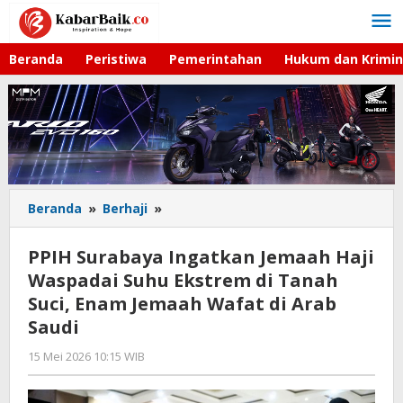
Lewati
ke
konten
Beranda
Peristiwa
Pemerintahan
Hukum dan Krimin
Beranda
»
Berhaji
»
PPIH
Surabaya
Ingatkan
PPIH Surabaya Ingatkan Jemaah Haji
Jemaah
Waspadai Suhu Ekstrem di Tanah
Haji
Suci, Enam Jemaah Wafat di Arab
Waspadai
Suhu
Saudi
Ekstrem
15 Mei 2026 10:15 WIB
oleh
di
Gagah
Tanah
Saputra
Suci,