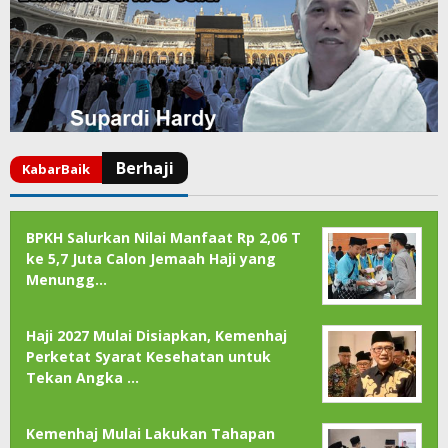
BPKH Salurkan Nilai Manfaat Rp 2,06 T
ke 5,7 Juta Calon Jemaah Haji yang
Menungg…
Haji 2027 Mulai Disiapkan, Kemenhaj
Perketat Syarat Kesehatan untuk
Tekan Angka …
Kemenhaj Mulai Lakukan Tahapan