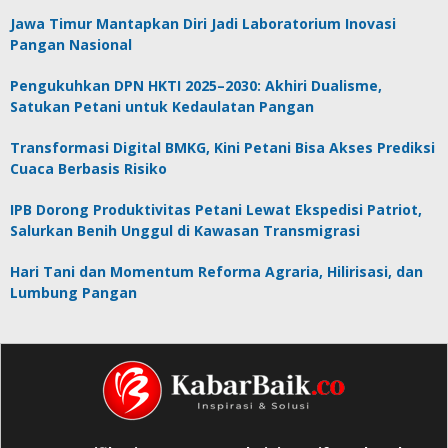
Jawa Timur Mantapkan Diri Jadi Laboratorium Inovasi
Pangan Nasional
Pengukuhkan DPN HKTI 2025–2030: Akhiri Dualisme,
Satukan Petani untuk Kedaulatan Pangan
Transformasi Digital BMKG, Kini Petani Bisa Akses Prediksi
Cuaca Berbasis Risiko
IPB Dorong Produktivitas Petani Lewat Ekspedisi Patriot,
Salurkan Benih Unggul di Kawasan Transmigrasi
Hari Tani dan Momentum Reforma Agraria, Hilirisasi, dan
Lumbung Pangan