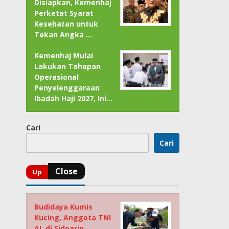
Disiapkan, Kemenhaj
Perketat Syarat
Kesehatan untuk
Tekan Angka …
Kemenhaj Mulai
Lakukan Tahapan
Operasional
Penyelenggaraan
Ibadah Haji 2027, Ini…
Cari
Cari
Budidaya Kumis
Kucing, Anggota TNI
AL di Sidoarjo