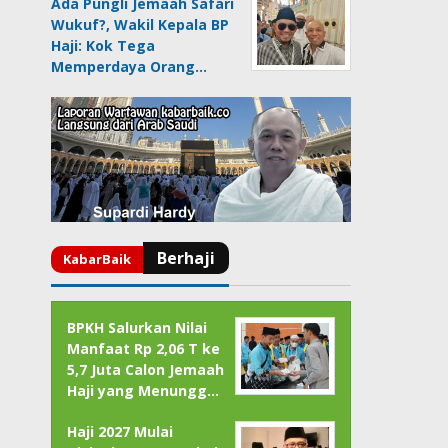
Ada Pungli Jemaah Safari
Wukuf?, Wakil Kepala BP
Haji: Kok Tega
Memperdaya Orang…
BPKH Salurkan Nilai
Manfaat Rp 2,06 T ke
5,7 Juta Calon Jemaah
Haji yang Menungg…
Haji 2027 Mulai