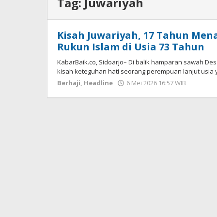
Tag:
Juwariyah
Kisah Juwariyah, 17 Tahun Me
Rukun Islam di Usia 73 Tahun
KabarBaik.co, Sidoarjo– Di balik hamparan sawah Des
kisah keteguhan hati seorang perempuan lanjut usia 
Berhaji
,
Headline
6 Mei 2026 16:57 WIB
oleh
Imam
WD