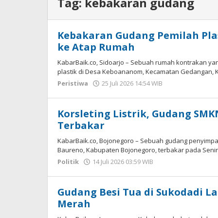
Tag:
kebakaran gudang
Kebakaran Gudang Pemilah Plas
ke Atap Rumah
KabarBaik.co, Sidoarjo – Sebuah rumah kontrakan y
plastik di Desa Keboananom, Kecamatan Gedangan, K
Peristiwa
25 Juli 2026 14:54 WIB
oleh
Andika
DP
Korsleting Listrik, Gudang SM
Terbakar
KabarBaik.co, Bojonegoro – Sebuah gudang penyimpa
Baureno, Kabupaten Bojonegoro, terbakar pada Senin 
Politik
14 Juli 2026 03:59 WIB
oleh
Andika
DP
Gudang Besi Tua di Sukodadi La
Merah