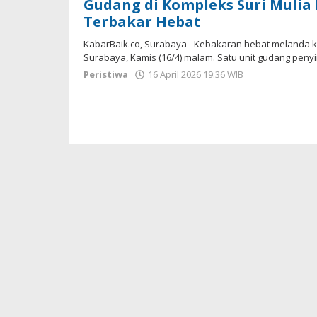
Gudang di Kompleks Suri Muli
Terbakar Hebat
KabarBaik.co, Surabaya– Kebakaran hebat melanda 
Surabaya, Kamis (16/4) malam. Satu unit gudang pen
Peristiwa
16 April 2026 19:36 WIB
oleh
Imam
WD