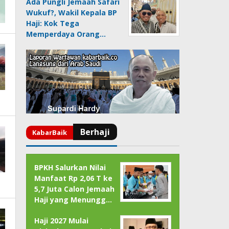
Ada Pungli Jemaah Safari
Wukuf?, Wakil Kepala BP
Haji: Kok Tega
Memperdaya Orang…
BPKH Salurkan Nilai
Manfaat Rp 2,06 T ke
5,7 Juta Calon Jemaah
Haji yang Menungg…
Haji 2027 Mulai