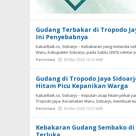
Gudang Terbakar di Tropodo Jay
Ini Penyebabnya
KabarBaik.co, Sidoarjo – Kebakaran yang melanda s
Waru, Kabupaten Sidoarjo, pada Sabtu (30/5) sekitar p
Peristiwa
30 Mei 2026 16:13 WIB
oleh
Andika
DP
Gudang di Tropodo Jaya Sidoarj
Hitam Picu Kepanikan Warga
KabarBaik.co, Sidoarjo – Kepulan asap hitam pekat
Tropodo Jaya, Kecamatan Waru, Sidoarjo, membuat war
Peristiwa
30 Mei 2026 13:57 WIB
oleh
Andika
DP
Kebakaran Gudang Sembako di B
Terluka