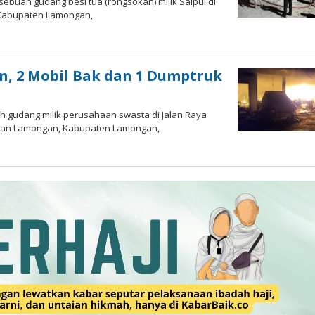
buah gudang besi tua (rongsokan) milik Saipul di
 Kabupaten Lamongan,
, 2 Mobil Bak dan 1 Dumptruk
 gudang milik perusahaan swasta di Jalan Raya
tan Lamongan, Kabupaten Lamongan,