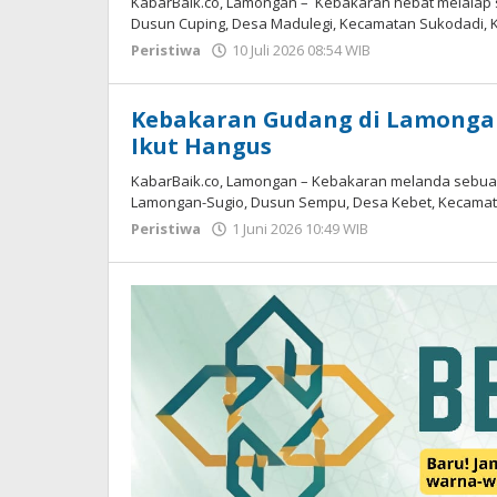
KabarBaik.co, Lamongan – Kebakaran hebat melalap se
Dusun Cuping, Desa Madulegi, Kecamatan Sukodadi,
Peristiwa
10 Juli 2026 08:54 WIB
oleh
Andika
DP
Kebakaran Gudang di Lamongan
Ikut Hangus
KabarBaik.co, Lamongan – Kebakaran melanda sebuah
Lamongan-Sugio, Dusun Sempu, Desa Kebet, Kecama
Peristiwa
1 Juni 2026 10:49 WIB
oleh
Andika
DP