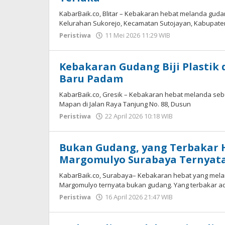
KabarBaik.co, Blitar – Kebakaran hebat melanda guda
Kelurahan Sukorejo, Kecamatan Sutojayan, Kabupaten 
Peristiwa
11 Mei 2026 11:29 WIB
oleh
Andika
DP
Kebakaran Gudang Biji Plastik 
Baru Padam
KabarBaik.co, Gresik – Kebakaran hebat melanda sebu
Mapan di Jalan Raya Tanjung No. 88, Dusun
Peristiwa
22 April 2026 10:18 WIB
oleh
Andika
DP
Bukan Gudang, yang Terbakar H
Margomulyo Surabaya Ternyata 
KabarBaik.co, Surabaya– Kebakaran hebat yang mela
Margomulyo ternyata bukan gudang. Yang terbakar ada
Peristiwa
16 April 2026 21:47 WIB
oleh
Imam
WD