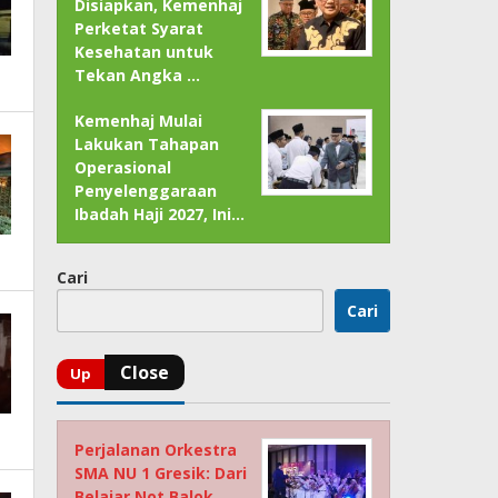
Disiapkan, Kemenhaj
Perketat Syarat
Kesehatan untuk
Tekan Angka …
Kemenhaj Mulai
Lakukan Tahapan
Operasional
Penyelenggaraan
Ibadah Haji 2027, Ini…
Cari
Cari
Perjalanan Orkestra
SMA NU 1 Gresik: Dari
Belajar Not Balok