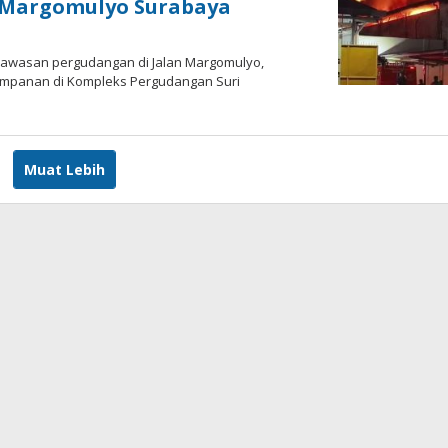
a Margomulyo Surabaya
kawasan pergudangan di Jalan Margomulyo,
yimpanan di Kompleks Pergudangan Suri
Muat Lebih