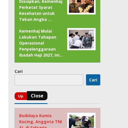
Disiapkan, Kemenhaj
Perketat Syarat
Kesehatan untuk
Tekan Angka …
Kemenhaj Mulai
Lakukan Tahapan
Operasional
Penyelenggaraan
Ibadah Haji 2027, Ini…
Cari
Cari
Budidaya Kumis
Kucing, Anggota TNI
AL di Sidoarjo