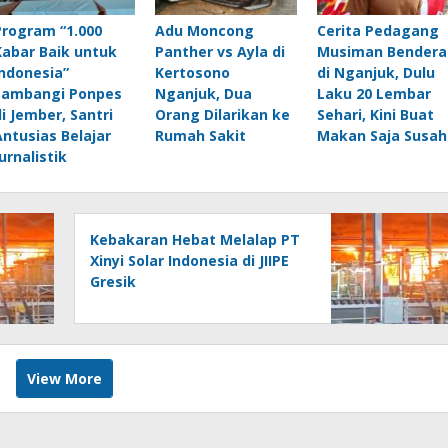
Program “1.000
Adu Moncong
Cerita Pedagang
Kabar Baik untuk
Panther vs Ayla di
Musiman Bendera
Indonesia”
Kertosono
di Nganjuk, Dulu
Sambangi Ponpes
Nganjuk, Dua
Laku 20 Lembar
di Jember, Santri
Orang Dilarikan ke
Sehari, Kini Buat
Antusias Belajar
Rumah Sakit
Makan Saja Susah
urnalistik
Kebakaran Hebat Melalap PT
Xinyi Solar Indonesia di JIIPE
Gresik
View More