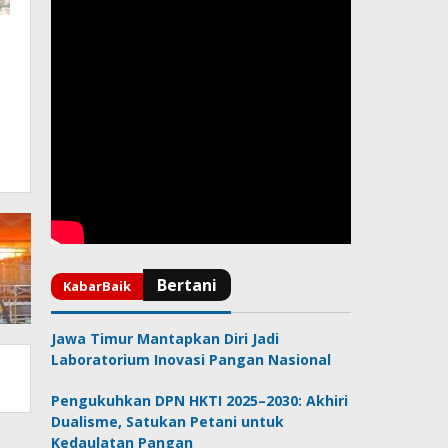
Jawa Timur Mantapkan Diri Jadi
Laboratorium Inovasi Pangan Nasional
Pengukuhkan DPN HKTI 2025–2030: Akhiri
Dualisme, Satukan Petani untuk
Kedaulatan Pangan