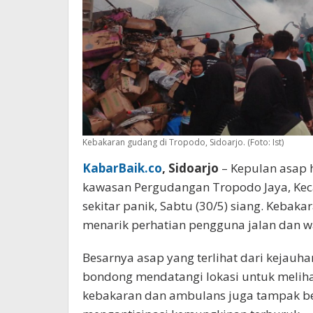
Kebakaran gudang di Tropodo, Sidoarjo. (Foto: Ist)
KabarBaik.co
, Sidoarjo
– Kepulan asap 
kawasan Pergudangan Tropodo Jaya, Ke
sekitar panik, Sabtu (30/5) siang. Kebaka
menarik perhatian pengguna jalan dan wa
Besarnya asap yang terlihat dari keja
bondong mendatangi lokasi untuk melih
kebakaran dan ambulans juga tampak be