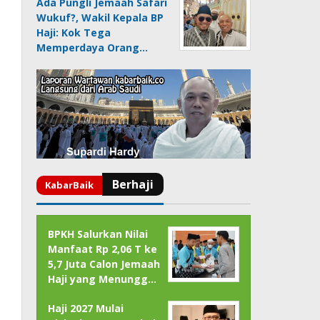
Ada Pungli Jemaah Safari
Wukuf?, Wakil Kepala BP
Haji: Kok Tega
Memperdaya Orang…
BPKH Salurkan Nilai
Manfaat Rp 2,06 T ke
5,7 Juta Calon Jemaah
Haji yang Menungg…
Haji 2027 Mulai