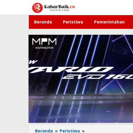
Lewati
ke
konten
Beranda
Peristiwa
Pemerintahan
Beranda
»
Peristiwa
»
Gudang