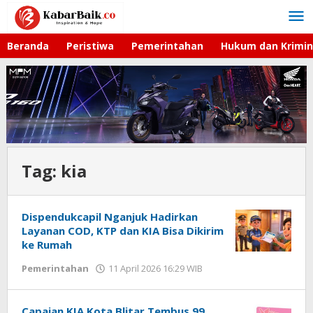
Lewati
ke
konten
Beranda
Peristiwa
Pemerintahan
Hukum dan Krimin
Tag:
kia
Dispendukcapil Nganjuk Hadirkan
Layanan COD, KTP dan KIA Bisa Dikirim
ke Rumah
Pemerintahan
11 April 2026 16:29 WIB
oleh
Imam
WD
Capaian KIA Kota Blitar Tembus 99