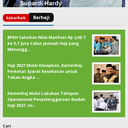
BPKH Salurkan Nilai Manfaat Rp 2,06 T
ke 5,7 Juta Calon Jemaah Haji yang
Menungg…
Haji 2027 Mulai Disiapkan, Kemenhaj
Perketat Syarat Kesehatan untuk
Tekan Angka …
Kemenhaj Mulai Lakukan Tahapan
Operasional Penyelenggaraan Ibadah
Haji 2027, Ini…
Cari