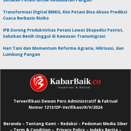
Transformasi Digital BMKG, Kini Petani Bisa Akses Prediksi
Cuaca Berbasis Risiko
IPB Dorong Produktivitas Petani Lewat Ekspedisi Patriot,
Salurkan Benih Unggul di Kawasan Transmigrasi
Hari Tani dan Momentum Reforma Agraria, Hilirisasi, dan
Lumbung Pangan
Terverifikasi Dewan Pers Administratif & Faktual
Nomor 1213/DP-Verifikasi/K/V/2024
Beranda
–
Tentang Kami –
Redaksi –
Pedoman Media Siber
–
Term & Condition –
Privacy Policy
–
Indeks Berita –