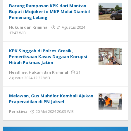
Barang Rampasan KPK dari Mantan
Bupati Mojokerto MKP Mulai Diambil
Pemenang Lelang
Hukum dan Kriminal
21 Agustus 2024
17:47 WIB
oleh
Andika
DP
KPK Singgah di Polres Gresik,
Pemeriksaan Kasus Dugaan Korupsi
Hibah Pokmas Jatim
Headline
,
Hukum dan Kriminal
21
Agustus 2024 12:32 WIB
oleh
Andika
DP
Melawan, Gus Muhdlor Kembali Ajukan
Praperadilan di PN Jaksel
Peristiwa
20 Mei 2024 20:03 WIB
oleh
Dian
Kurniawan