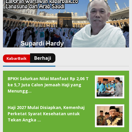
BPKH Salurkan Nilai Manfaat Rp 2,06 T
ke 5,7 Juta Calon Jemaah Haji yang
Menungg…
Haji 2027 Mulai Disiapkan, Kemenhaj
Perketat Syarat Kesehatan untuk
Tekan Angka …