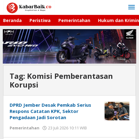
Lewati
ke
konten
Beranda
Peristiwa
Pemerintahan
Hukum dan Krimin
Tag:
Komisi Pemberantasan
Korupsi
DPRD Jember Desak Pemkab Serius
Respons Catatan KPK, Sektor
Pengadaan Jadi Sorotan
Pemerintahan
23 Juli 2026 10:11 WIB
oleh
Andika