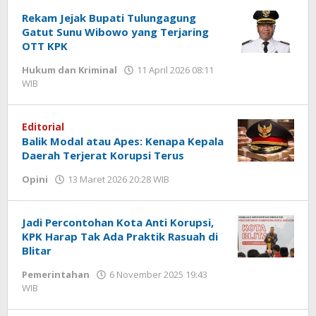
DP
Rekam Jejak Bupati Tulungagung
Gatut Sunu Wibowo yang Terjaring
OTT KPK
Hukum dan Kriminal
11 April 2026 08:11
WIB
oleh
Andika
DP
Editorial
Balik Modal atau Apes: Kenapa Kepala
Daerah Terjerat Korupsi Terus
Opini
13 Maret 2026 20:28 WIB
oleh
Hardy
Jadi Percontohan Kota Anti Korupsi,
KPK Harap Tak Ada Praktik Rasuah di
Blitar
Pemerintahan
6 November 2025 19:43
WIB
oleh
Andika
DP