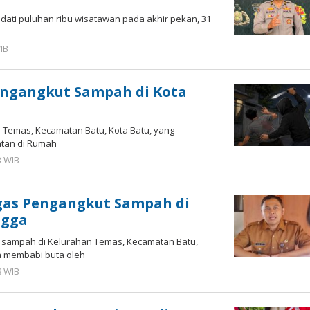
adati puluhan ribu wisatawan pada akhir pekan, 31
WIB
oleh
Imam
WD
ngangkut Sampah di Kota
an Temas, Kecamatan Batu, Kota Batu, yang
atan di Rumah
3 WIB
oleh
Imam
WD
gas Pengangkut Sampah di
ngga
t sampah di Kelurahan Temas, Kecamatan Batu,
a membabi buta oleh
8 WIB
oleh
Imam
WD