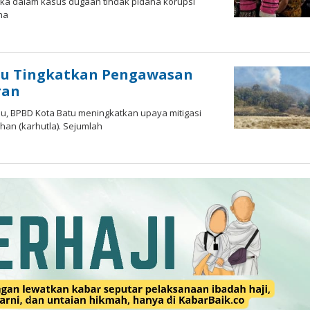
ngka dalam kasus dugaan tindak pidana korupsi
ha
m
tu Tingkatkan Pengawasan
ran
u, BPBD Kota Batu meningkatkan upaya mitigasi
han (karhutla). Sejumlah