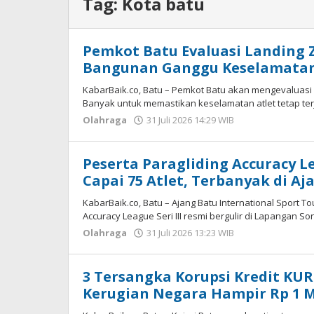
Tag:
Kota batu
Pemkot Batu Evaluasi Landing 
Bangunan Ganggu Keselamatan
KabarBaik.co, Batu – Pemkot Batu akan mengevaluasi
Banyak untuk memastikan keselamatan atlet tetap ter
Olahraga
31 Juli 2026 14:29 WIB
oleh
Imam
WD
Peserta Paragliding Accuracy Le
Capai 75 Atlet, Terbanyak di Aj
KabarBaik.co, Batu – Ajang Batu International Sport Tou
Accuracy League Seri III resmi bergulir di Lapangan S
Olahraga
31 Juli 2026 13:23 WIB
oleh
Imam
WD
3 Tersangka Korupsi Kredit KUR
Kerugian Negara Hampir Rp 1 