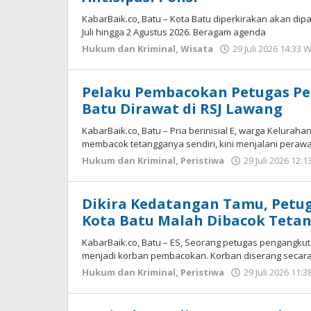
KabarBaik.co, Batu – Kota Batu diperkirakan akan dip
Juli hingga 2 Agustus 2026. Beragam agenda
Hukum dan Kriminal
,
Wisata
29 Juli 2026 14:33 
Pelaku Pembacokan Petugas Pe
Batu Dirawat di RSJ Lawang
KabarBaik.co, Batu – Pria berinisial E, warga Kelurah
membacok tetangganya sendiri, kini menjalani peraw
Hukum dan Kriminal
,
Peristiwa
29 Juli 2026 12:1
Dikira Kedatangan Tamu, Petu
Kota Batu Malah Dibacok Teta
KabarBaik.co, Batu – ES, Seorang petugas pengangku
menjadi korban pembacokan. Korban diserang secar
Hukum dan Kriminal
,
Peristiwa
29 Juli 2026 11:3