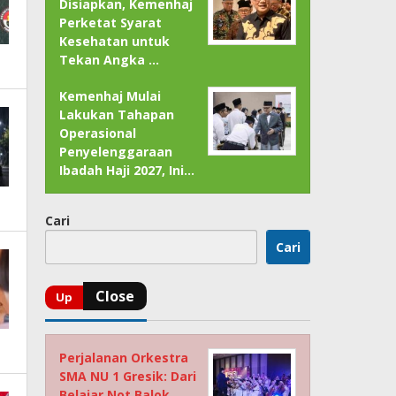
Disiapkan, Kemenhaj
Perketat Syarat
Kesehatan untuk
Tekan Angka …
Kemenhaj Mulai
Lakukan Tahapan
Operasional
Penyelenggaraan
Ibadah Haji 2027, Ini…
Cari
Cari
Perjalanan Orkestra
SMA NU 1 Gresik: Dari
Belajar Not Balok