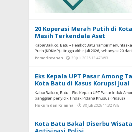
20 Koperasi Merah Putih di Kota
Masih Terkendala Aset
KabarBaik.co, Batu – Pemkot Batu hampir menuntas
Putih (KDKMP). Hingga akhir Juli 2026, sebanyak 20 dari 
Pemerintahan
30 Juli 2026 13:47 WIB
oleh
Imam
WD
Eks Kepala UPT Pasar Among Ta
Kota Batu di Kasus Korupsi Jual 
KabarBaik.co, Batu – Eks Kepala UPT Pasar Induk Amo
panggilan penyidik Tindak Pidana Khusus (Pidsus)
Hukum dan Kriminal
30 Juli 2026 11:32 WIB
oleh
Ima
WD
Kota Batu Bakal Diserbu Wisata
Antisipasi Polisi