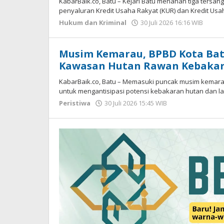
KabarBaik.co, Batu – Kejari Batu menahan tiga tersa
penyaluran Kredit Usaha Rakyat (KUR) dan Kredit Usa
Hukum dan Kriminal
30 Juli 2026 16:16 WIB
oleh
Ima
WD
Musim Kemarau, BPBD Kota Ba
Kawasan Hutan Rawan Kebaka
KabarBaik.co, Batu – Memasuki puncak musim kemara
untuk mengantisipasi potensi kebakaran hutan dan la
Peristiwa
30 Juli 2026 15:45 WIB
oleh
Imam
WD