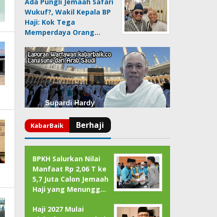
Ada Pungli Jemaah Safari
Wukuf?, Wakil Kepala BP
Haji: Kok Tega
Memperdaya Orang…
BPKH Salurkan Nilai
Manfaat Rp 2,06 T ke
5,7 Juta Calon Jemaah
Haji yang Menungg…
Haji 2027 Mulai