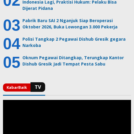
Indonesia Lagi, Praktisi Hukum: Pelaku Bisa
Dijerat Pidana
Pabrik Baru SAI 2 Nganjuk Siap Beroperasi
Oktober 2026, Buka Lowongan 3.000 Pekerja
Polisi Tangkap 2 Pegawai Dishub Gresik gegara
Narkoba
Oknum Pegawai Ditangkap, Terungkap Kantor
Dishub Gresik Jadi Tempat Pesta Sabu