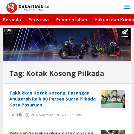
Lewati
ke
konten
Beranda
Peristiwa
Pemerintahan
Hukum dan Krimin
Tag:
Kotak Kosong Pilkada
Taklukkan Kotak Kosong, Pasangan
Anugerah Raih 80 Persen Suara Pilkada
Kota Pasuruan
Politik
28 November 2024 09:05 WIB
oleh
Faisal
Relawan Sosialisasikan Kotak Kosong,