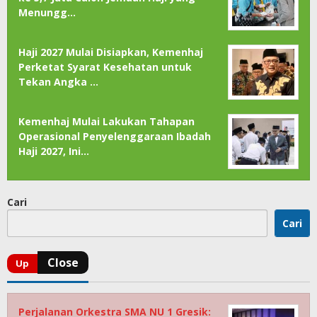
Menungg…
Haji 2027 Mulai Disiapkan, Kemenhaj
Perketat Syarat Kesehatan untuk
Tekan Angka …
Kemenhaj Mulai Lakukan Tahapan
Operasional Penyelenggaraan Ibadah
Haji 2027, Ini…
Cari
Cari
Perjalanan Orkestra SMA NU 1 Gresik: