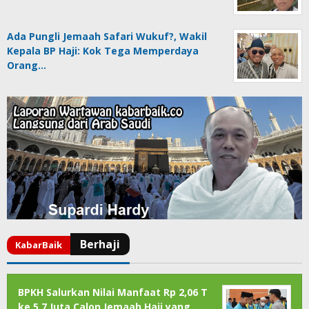
Ada Pungli Jemaah Safari Wukuf?, Wakil
Kepala BP Haji: Kok Tega Memperdaya
Orang…
BPKH Salurkan Nilai Manfaat Rp 2,06 T
ke 5,7 Juta Calon Jemaah Haji yang