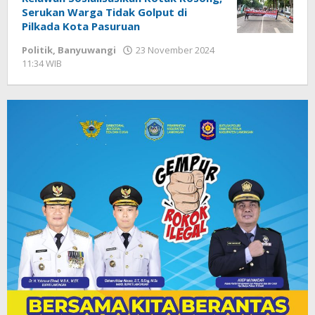
Serukan Warga Tidak Golput di
Pilkada Kota Pasuruan
Politik
,
Banyuwangi
23 November 2024
11:34 WIB
oleh
Faisal