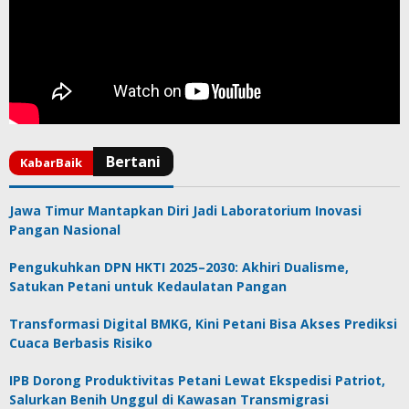
Jawa Timur Mantapkan Diri Jadi Laboratorium Inovasi
Pangan Nasional
Pengukuhkan DPN HKTI 2025–2030: Akhiri Dualisme,
Satukan Petani untuk Kedaulatan Pangan
Transformasi Digital BMKG, Kini Petani Bisa Akses Prediksi
Cuaca Berbasis Risiko
IPB Dorong Produktivitas Petani Lewat Ekspedisi Patriot,
Salurkan Benih Unggul di Kawasan Transmigrasi