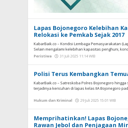
Lapas Bojonegoro Kelebihan Kap
Relokasi ke Pemkab Sejak 2017
KabarBaik.co – Kondisi Lembaga Pemasyarakatan (Lap
Selain mengalami kelebihan kapasitas penghuni, kond
Peristiwa
31 Juli 2025 11:14 WIB
oleh
Faisal
Polisi Terus Kembangkan Temu
KabarBaik.co – Satreskoba Polres Bojonegoro hingga 
terjadinya kericuhan di lapas kelas IIA Bojonegoro pad
Hukum dan Kriminal
29 Juli 2025 15:01 WIB
oleh
Ima
WD
Memprihatinkan! Lapas Bojone
Rawan Jebol dan Penjagaan Mi