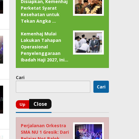
Disiapkan, Kemenhaj
Perketat Syarat
Kesehatan untuk
Tekan Angka …
Kemenhaj Mulai
Lakukan Tahapan
Operasional
Penyelenggaraan
Ibadah Haji 2027, Ini…
Cari
Cari
Perjalanan Orkestra
SMA NU 1 Gresik: Dari
Belajar Not Balok