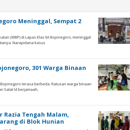
negoro Meninggal, Sempat 2
tan (WBP) di Lapas Klas IIA Bojonegoro, meninggal
ritanya. Narapidana kasus
m
Bojonegoro, 301 Warga Binaan
as Bojonegoro terasa berbeda. Ratusan warga binaan
 Salat Id berjamaah,
leh
mam
D
r Razia Tengah Malam,
arang di Blok Hunian