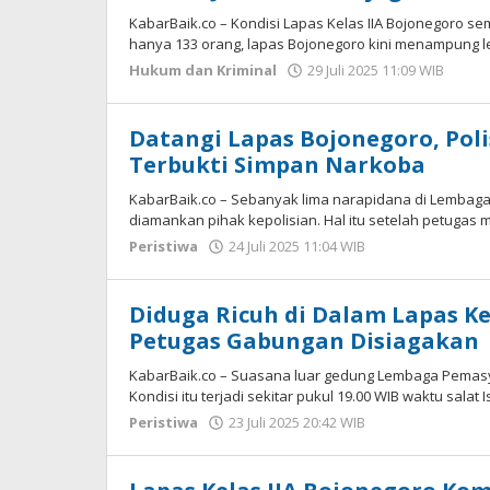
KabarBaik.co – Kondisi Lapas Kelas IIA Bojonegoro s
hanya 133 orang, lapas Bojonegoro kini menampung le
Hukum dan Kriminal
29 Juli 2025 11:09 WIB
oleh
Ima
WD
Datangi Lapas Bojonegoro, Pol
Terbukti Simpan Narkoba
KabarBaik.co – Sebanyak lima narapidana di Lembaga
diamankan pihak kepolisian. Hal itu setelah petuga
Peristiwa
24 Juli 2025 11:04 WIB
oleh
Faisal
Diduga Ricuh di Dalam Lapas Ke
Petugas Gabungan Disiagakan
KabarBaik.co – Suasana luar gedung Lembaga Pemasy
Kondisi itu terjadi sekitar pukul 19.00 WIB waktu salat I
Peristiwa
23 Juli 2025 20:42 WIB
oleh
Faisal