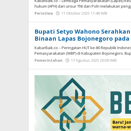
KabarBaik.co – Lembaga Pemasyarakatan (Lapas) Kela
hukum (APH) dari unsur TNI dan Polri melakukan peng
Peristiwa
11 Oktober 2025 11:48 WIB
oleh
Faisal
Bupati Setyo Wahono Serahkan 
Binaan Lapas Bojonegoro pada 
KabarBaik.co – Peringatan HUT ke-80 Republik Indone
Pemasyarakatan (WBP) di Kabupaten Bojonegoro. Bupa
Pemerintahan
17 Agustus 2025 20:00 WIB
oleh
Faisal