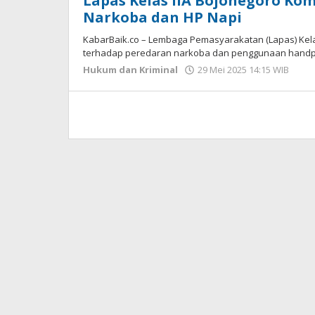
Lapas Kelas IIA Bojonegoro K
Narkoba dan HP Napi
KabarBaik.co – Lembaga Pemasyarakatan (Lapas) Kela
terhadap peredaran narkoba dan penggunaan handpho
Hukum dan Kriminal
29 Mei 2025 14:15 WIB
ole
Fais