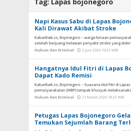
Tag:
Lapas bojonegoro
Napi Kasus Sabu di Lapas Bojo
Kali Dirawat Akibat Stroke
KabarBaik.co, Bojonegoro – warga binaan pemasyaraka
setelah berjuang melawan penyakit stroke yang dide
Hukum dan Kriminal
2 Juni 2026 10:53 WIB
oleh
Ima
WD
Hangatnya Idul Fitri di Lapas 
Dapat Kado Remisi
KabarBaik.co, Bojonegoro – Suasana Idul Fitri di Lap
pemasyarakatan (WBP) tampak khusyuk melaksanakan
Hukum dan Kriminal
21 Maret 2026 18:23 WIB
o
I
W
Petugas Lapas Bojonegoro Gela
Temukan Sejumlah Barang Terl