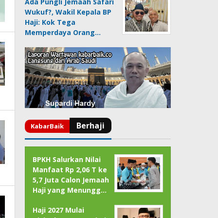
Ada Pungli Jemaah Safari
Wukuf?, Wakil Kepala BP
Haji: Kok Tega
Memperdaya Orang…
BPKH Salurkan Nilai
Manfaat Rp 2,06 T ke
5,7 Juta Calon Jemaah
Haji yang Menungg…
Haji 2027 Mulai