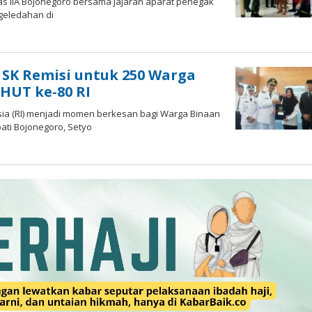
s IIA Bojonegoro bersama jajaran aparat penegak
geledahan di
SK Remisi untuk 250 Warga
HUT ke-80 RI
sia (RI) menjadi momen berkesan bagi Warga Binaan
ti Bojonegoro, Setyo