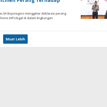
omitmen Perang Terhadap
s IIA Bojonegoro menggelar deklarasi perang
ne (HP) ilegal di dalam lingkungan
h
al
Muat Lebih