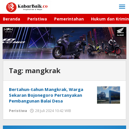
Lewati
ke
konten
Beranda
Peristiwa
Pemerintahan
Hukum dan Krimin
Tag:
mangkrak
Bertahun-tahun Mangkrak, Warga
Sekaran Bojonegoro Pertanyakan
Pembangunan Balai Desa
Peristiwa
28 Juli 2024 10:42 WIB
oleh
Faisal