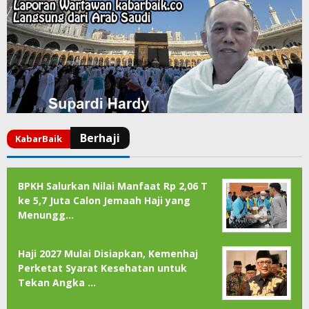
BPKH Salurkan Nilai Manfaat Rp 2,06 T
ke 5,7 Juta Calon Jemaah Haji yang
Menungg…
Haji 2027 Mulai Disiapkan, Kemenhaj
Perketat Syarat Kesehatan untuk
Tekan Angka …