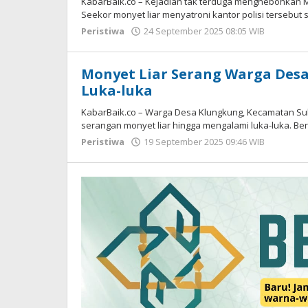
KabarBaik.co – Kejadian tak terduga menghebohkan M
Seekor monyet liar menyatroni kantor polisi tersebut s
Peristiwa
24 September 2025 08:05 WIB
oleh
Andika
DP
Monyet Liar Serang Warga Desa
Luka-luka
KabarBaik.co – Warga Desa Klungkung, Kecamatan Su
serangan monyet liar hingga mengalami luka-luka. Be
Peristiwa
19 September 2025 09:46 WIB
oleh
Gagah
Saputr