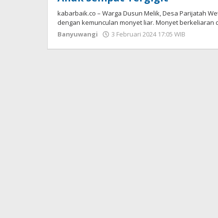
kabarbaik.co – Warga Dusun Melik, Desa Parijatah W
dengan kemunculan monyet liar. Monyet berkeliaran 
Banyuwangi
3 Februari 2024 17:05 WIB
oleh
Gagah
Saputra