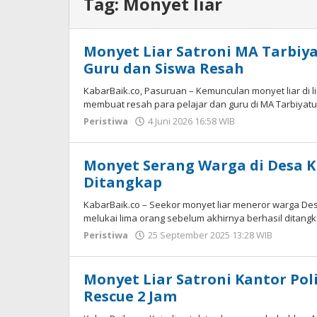
Tag:
Monyet liar
Monyet Liar Satroni MA Tarbiya
Guru dan Siswa Resah
KabarBaik.co, Pasuruan – Kemunculan monyet liar di 
membuat resah para pelajar dan guru di MA Tarbiyat
Peristiwa
4 Juni 2026 16:58 WIB
oleh
Gagah
Saputra
Monyet Serang Warga di Desa K
Ditangkap
KabarBaik.co – Seekor monyet liar meneror warga De
melukai lima orang sebelum akhirnya berhasil ditan
Peristiwa
25 September 2025 13:28 WIB
oleh
Gagah
Saputr
Monyet Liar Satroni Kantor Pol
Rescue 2 Jam