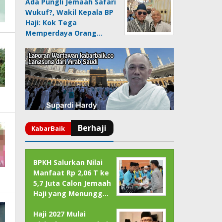
Ada Pungli Jemaah Safari
Wukuf?, Wakil Kepala BP
Haji: Kok Tega
Memperdaya Orang…
BPKH Salurkan Nilai
Manfaat Rp 2,06 T ke
5,7 Juta Calon Jemaah
Haji yang Menungg…
Haji 2027 Mulai