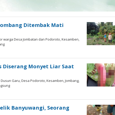
 Jombang Ditembak Mati
ror warga Desa Jombatan dan Podoroto, Kesamben,
ang
s Diserang Monyet Liar Saat
sal Dusun Garu, Desa Podoroto, Kesamben, Jombang,
angsung
elik Banyuwangi, Seorang