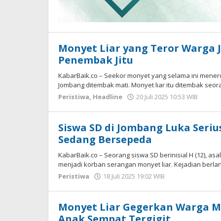
Monyet Liar yang Teror Warga
Penembak Jitu
KabarBaik.co – Seekor monyet yang selama ini mene
Jombang ditembak mati. Monyet liar itu ditembak seor
Peristiwa
,
Headline
20 Juli 2025 10:53 WIB
oleh
Imam
WD
Siswa SD di Jombang Luka Seriu
Sedang Bersepeda
KabarBaik.co – Seorang siswa SD berinisial H (12), a
menjadi korban serangan monyet liar. Kejadian berl
Peristiwa
18 Juli 2025 19:02 WIB
oleh
Imam
WD
Monyet Liar Gegerkan Warga M
Anak Sempat Tergigit