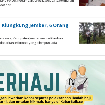
ako Polsek Kedamean, Gresik, Selasa (23/9) malam.
aat hari
 Klungkung Jember, 6 Orang
korambi, Kabupaten Jember menjadi korban
rdasarkan informasi yang dihimpun, ada
a