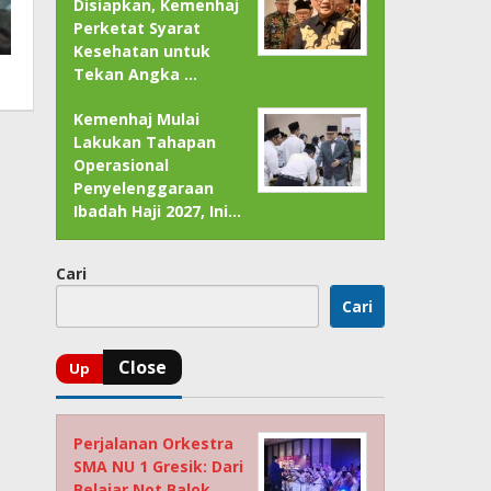
Disiapkan, Kemenhaj
Perketat Syarat
Kesehatan untuk
Tekan Angka …
Kemenhaj Mulai
Lakukan Tahapan
Operasional
Penyelenggaraan
Ibadah Haji 2027, Ini…
Cari
Cari
Perjalanan Orkestra
SMA NU 1 Gresik: Dari
Belajar Not Balok