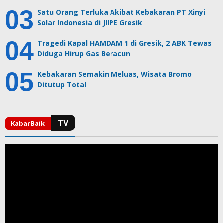
Satu Orang Terluka Akibat Kebakaran PT Xinyi
Solar Indonesia di JIIPE Gresik
Tragedi Kapal HAMDAM 1 di Gresik, 2 ABK Tewas
Diduga Hirup Gas Beracun
Kebakaran Semakin Meluas, Wisata Bromo
Ditutup Total