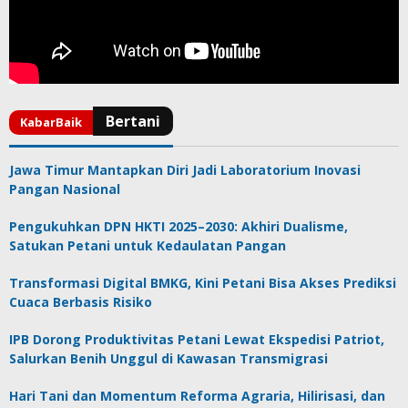
Jawa Timur Mantapkan Diri Jadi Laboratorium Inovasi
Pangan Nasional
Pengukuhkan DPN HKTI 2025–2030: Akhiri Dualisme,
Satukan Petani untuk Kedaulatan Pangan
Transformasi Digital BMKG, Kini Petani Bisa Akses Prediksi
Cuaca Berbasis Risiko
IPB Dorong Produktivitas Petani Lewat Ekspedisi Patriot,
Salurkan Benih Unggul di Kawasan Transmigrasi
Hari Tani dan Momentum Reforma Agraria, Hilirisasi, dan