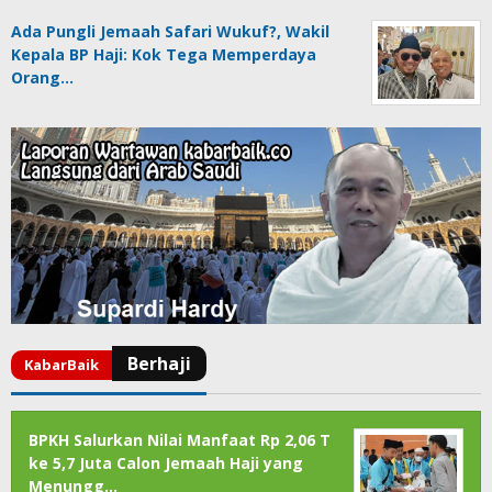
Ada Pungli Jemaah Safari Wukuf?, Wakil
Kepala BP Haji: Kok Tega Memperdaya
Orang…
BPKH Salurkan Nilai Manfaat Rp 2,06 T
ke 5,7 Juta Calon Jemaah Haji yang
Menungg…