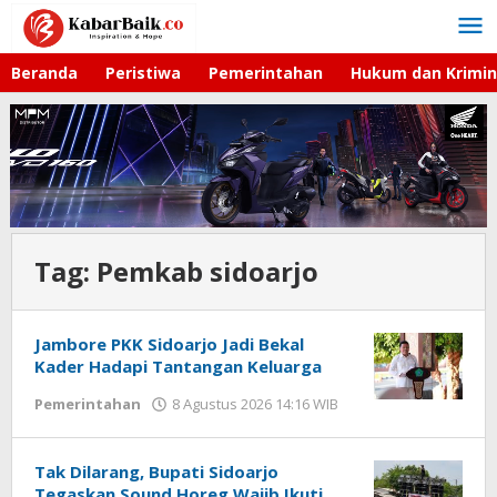
Lewati
ke
konten
Beranda
Peristiwa
Pemerintahan
Hukum dan Krimin
Tag:
Pemkab sidoarjo
Jambore PKK Sidoarjo Jadi Bekal
Kader Hadapi Tantangan Keluarga
Pemerintahan
8 Agustus 2026 14:16 WIB
oleh
Andika
DP
Tak Dilarang, Bupati Sidoarjo
Tegaskan Sound Horeg Wajib Ikuti