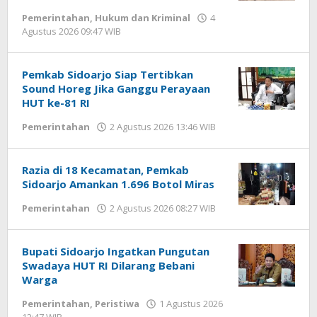
Pemerintahan
,
Hukum dan Kriminal
4
Agustus 2026 09:47 WIB
oleh
Andika
DP
Pemkab Sidoarjo Siap Tertibkan
Sound Horeg Jika Ganggu Perayaan
HUT ke-81 RI
Pemerintahan
2 Agustus 2026 13:46 WIB
oleh
Andika
DP
Razia di 18 Kecamatan, Pemkab
Sidoarjo Amankan 1.696 Botol Miras
Pemerintahan
2 Agustus 2026 08:27 WIB
oleh
Andika
DP
Bupati Sidoarjo Ingatkan Pungutan
Swadaya HUT RI Dilarang Bebani
Warga
Pemerintahan
,
Peristiwa
1 Agustus 2026
12:47 WIB
oleh