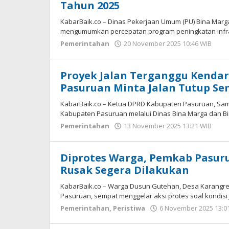
Tahun 2025
KabarBaik.co – Dinas Pekerjaan Umum (PU) Bina Marg
mengumumkan percepatan program peningkatan infras
Pemerintahan
20 November 2025 10:46 WIB
ole
Ga
Sap
Proyek Jalan Terganggu Kendar
Pasuruan Minta Jalan Tutup S
KabarBaik.co – Ketua DPRD Kabupaten Pasuruan, Sam
Kabupaten Pasuruan melalui Dinas Bina Marga dan Bi
Pemerintahan
13 November 2025 13:21 WIB
ole
Fai
Diprotes Warga, Pemkab Pasuru
Rusak Segera Dilakukan
KabarBaik.co – Warga Dusun Gutehan, Desa Karangre
Pasuruan, sempat menggelar aksi protes soal kondisi j
Pemerintahan
,
Peristiwa
6 November 2025 13:0