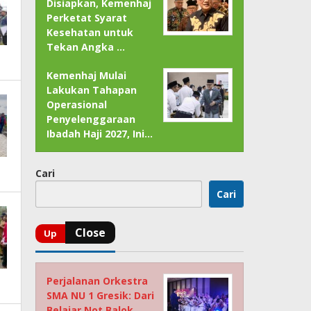
Disiapkan, Kemenhaj
Perketat Syarat
Kesehatan untuk
Tekan Angka …
Kemenhaj Mulai
Lakukan Tahapan
Operasional
Penyelenggaraan
Ibadah Haji 2027, Ini…
Cari
Cari
Perjalanan Orkestra
SMA NU 1 Gresik: Dari
Belajar Not Balok