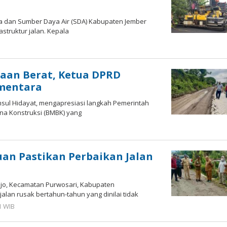
a dan Sumber Daya Air (SDA) Kabupaten Jember
truktur jalan. Kepala
h
gah
utra
aan Berat, Ketua DPRD
ementara
sul Hidayat, mengapresiasi langkah Pemerintah
na Konstruksi (BMBK) yang
h
sal
an Pastikan Perbaikan Jalan
jo, Kecamatan Purwosari, Kabupaten
alan rusak bertahun-tahun yang dinilai tidak
1 WIB
oleh
Faisal