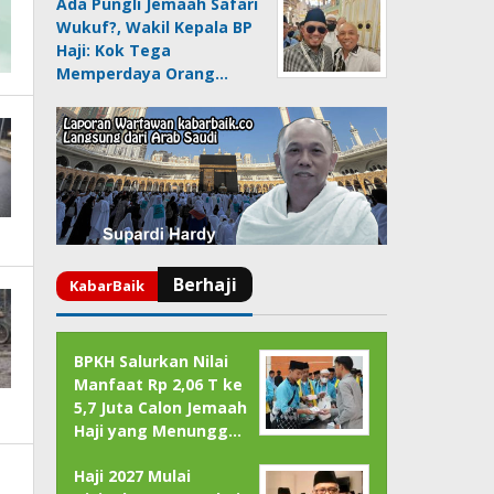
Ada Pungli Jemaah Safari
Wukuf?, Wakil Kepala BP
Haji: Kok Tega
Memperdaya Orang…
BPKH Salurkan Nilai
Manfaat Rp 2,06 T ke
5,7 Juta Calon Jemaah
Haji yang Menungg…
Haji 2027 Mulai