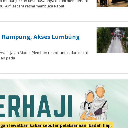
sik menunjukkan keseriusannya dalam membenahi
chul Alif, secara resmi membuka Rapat
a
n Rampung, Akses Lumbung
servasi Jalan Made–Plembon resmi tuntas dan mulai
ikan pada
a