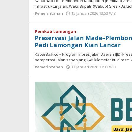
KabarBaik.co – Pemerintah Kabupaten (Pemkab) Gre
infrastruktur jalan. Wakil Bupati (Wabup) Gresik Aslu
Pemerintahan
15 Januari 2026 13:53 WIB
oleh
Andik
DP
Pemkab Lamongan
Preservasi Jalan Made–Plembo
Padi Lamongan Kian Lancar
KabarBaik.co – Program Inpres Jalan Daerah (IJD) Pre
beroperasi. Jalan sepanjang 2,45 kilometer itu diresm
Pemerintahan
11 Januari 2026 17:37 WIB
oleh
Andik
DP