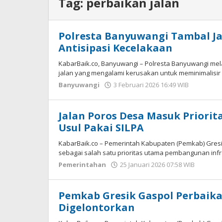
Tag:
perbaikan jalan
Polresta Banyuwangi Tambal J
Antisipasi Kecelakaan
KabarBaik.co, Banyuwangi – Polresta Banyuwangi me
jalan yang mengalami kerusakan untuk meminimalisir 
Banyuwangi
3 Februari 2026 16:49 WIB
oleh
Gagah
Saputra
Jalan Poros Desa Masuk Priori
Usul Pakai SILPA
KabarBaik.co – Pemerintah Kabupaten (Pemkab) Gresi
sebagai salah satu prioritas utama pembangunan infra
Pemerintahan
25 Januari 2026 07:58 WIB
oleh
Andik
DP
Pemkab Gresik Gaspol Perbaika
Digelontorkan