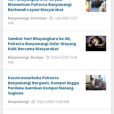
Momentum Polresta Banyuwangi
Berbenah Layani Masyarakat
Banyuwangi
,
Peristiwa
1 Juli 2026 13:37
WIB
oleh
Faisal
Sambut Hari Bhayangkara ke-80,
Polresta Banyuwangi Gelar Wayang
Kulit Bersama Masyarakat
Banyuwangi
,
Budaya
14 Juni 2026 13:46
WIB
oleh
Faisal
Kasatresnarkoba Polresta
Banyuwangi Berganti, Kompol Angga
Perdana Gantikan Kompol Nanang
Sugiono
Banyuwangi
10 Juni 2026 16:36 WIB
oleh
Faisal