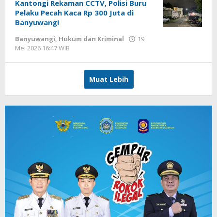
Kantongi Rekaman CCTV, Polisi Buru
Pelaku Pecah Kaca Rp 300 Juta di
Banyuwangi
Banyuwangi
,
Hukum dan Kriminal
19
Mei 2026 16:47 WIB
oleh
Gagah
Saputra
Muat Lebih