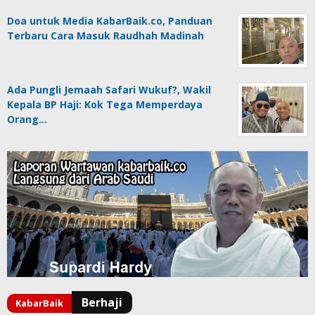
Doa untuk Media KabarBaik.co, Panduan
Terbaru Cara Masuk Raudhah Madinah
Ada Pungli Jemaah Safari Wukuf?, Wakil
Kepala BP Haji: Kok Tega Memperdaya
Orang…