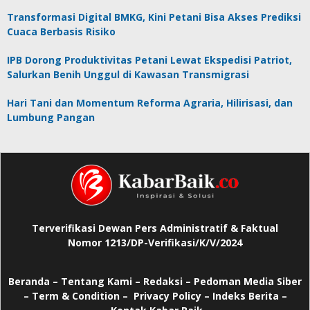
Transformasi Digital BMKG, Kini Petani Bisa Akses Prediksi
Cuaca Berbasis Risiko
IPB Dorong Produktivitas Petani Lewat Ekspedisi Patriot,
Salurkan Benih Unggul di Kawasan Transmigrasi
Hari Tani dan Momentum Reforma Agraria, Hilirisasi, dan
Lumbung Pangan
Terverifikasi Dewan Pers Administratif & Faktual
Nomor 1213/DP-Verifikasi/K/V/2024
Beranda
–
Tentang Kami –
Redaksi –
Pedoman Media Siber
–
Term & Condition –
Privacy Policy
–
Indeks Berita –