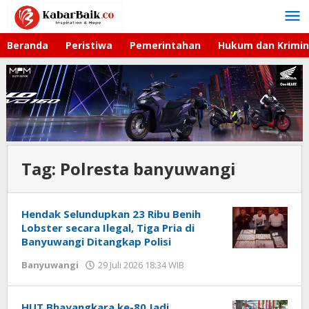
Lewati
ke
konten
Beranda
Peristiwa
Pemerintahan
Hukum dan Krimin
Tag:
Polresta banyuwangi
Hendak Selundupkan 23 Ribu Benih
Lobster secara Ilegal, Tiga Pria di
Banyuwangi Ditangkap Polisi
Banyuwangi
29 Juli 2026 18:34 WIB
oleh
Faisal
HUT Bhayangkara ke-80 Jadi