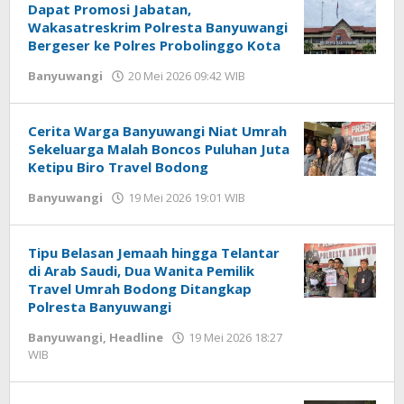
Dapat Promosi Jabatan,
Wakasatreskrim Polresta Banyuwangi
Bergeser ke Polres Probolinggo Kota
Banyuwangi
20 Mei 2026 09:42 WIB
oleh
Gagah
Saputra
Cerita Warga Banyuwangi Niat Umrah
Sekeluarga Malah Boncos Puluhan Juta
Ketipu Biro Travel Bodong
Banyuwangi
19 Mei 2026 19:01 WIB
oleh
Gagah
Saputra
Tipu Belasan Jemaah hingga Telantar
di Arab Saudi, Dua Wanita Pemilik
Travel Umrah Bodong Ditangkap
Polresta Banyuwangi
Banyuwangi
,
Headline
19 Mei 2026 18:27
WIB
oleh
Gagah
Saputra