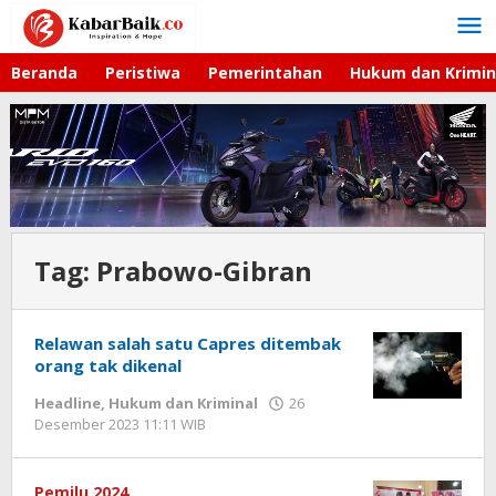
Lewati
ke
konten
Beranda
Peristiwa
Pemerintahan
Hukum dan Krimin
Tag:
Prabowo-Gibran
Relawan salah satu Capres ditembak
orang tak dikenal
Headline
,
Hukum dan Kriminal
26
Desember 2023 11:11 WIB
oleh
Cahyono
Pemilu 2024