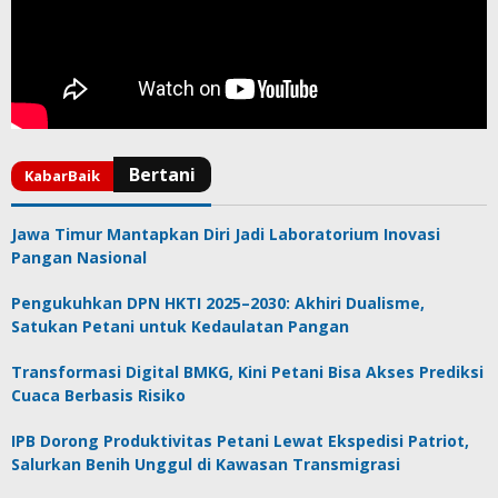
Jawa Timur Mantapkan Diri Jadi Laboratorium Inovasi
Pangan Nasional
Pengukuhkan DPN HKTI 2025–2030: Akhiri Dualisme,
Satukan Petani untuk Kedaulatan Pangan
Transformasi Digital BMKG, Kini Petani Bisa Akses Prediksi
Cuaca Berbasis Risiko
IPB Dorong Produktivitas Petani Lewat Ekspedisi Patriot,
Salurkan Benih Unggul di Kawasan Transmigrasi