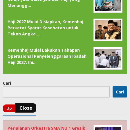
Menungg…
Haji 2027 Mulai Disiapkan, Kemenhaj
Perketat Syarat Kesehatan untuk
Tekan Angka …
Kemenhaj Mulai Lakukan Tahapan
Operasional Penyelenggaraan Ibadah
Haji 2027, Ini…
Cari
Cari
Perjalanan Orkestra SMA NU 1 Gresik: