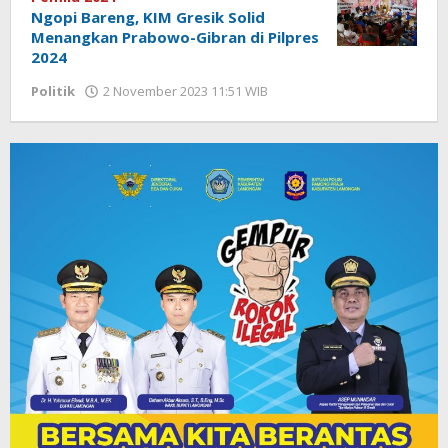
Ngopi Bareng, KIM Gresik Solid
Menangkan Prabowo-Gibran di Pilpres
2024
Politik
2 November 2023 11:51 WIB
oleh
Andika
DP