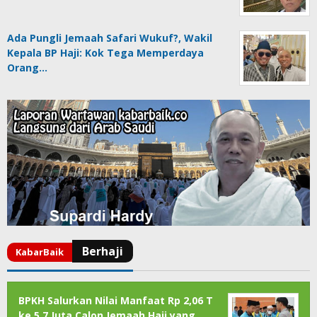
Ada Pungli Jemaah Safari Wukuf?, Wakil
Kepala BP Haji: Kok Tega Memperdaya
Orang…
BPKH Salurkan Nilai Manfaat Rp 2,06 T
ke 5,7 Juta Calon Jemaah Haji yang