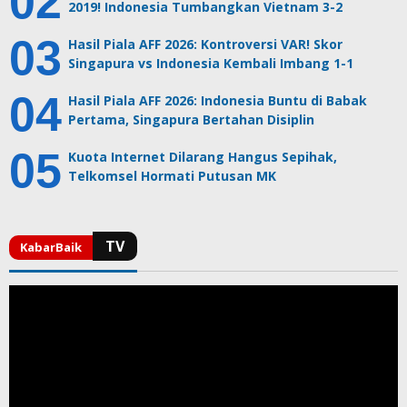
2019! Indonesia Tumbangkan Vietnam 3-2
Hasil Piala AFF 2026: Kontroversi VAR! Skor
Singapura vs Indonesia Kembali Imbang 1-1
Hasil Piala AFF 2026: Indonesia Buntu di Babak
Pertama, Singapura Bertahan Disiplin
Kuota Internet Dilarang Hangus Sepihak,
Telkomsel Hormati Putusan MK