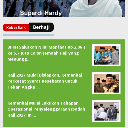
BPKH Salurkan Nilai Manfaat Rp 2,06 T
ke 5,7 Juta Calon Jemaah Haji yang
Menungg…
Haji 2027 Mulai Disiapkan, Kemenhaj
Perketat Syarat Kesehatan untuk
Tekan Angka …
Kemenhaj Mulai Lakukan Tahapan
Operasional Penyelenggaraan Ibadah
Haji 2027, Ini…