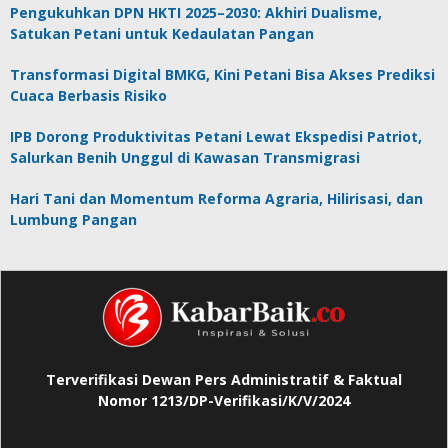
Pengukuhkan DPN HKTI 2025–2030: Akhiri Dualisme,
Satukan Petani untuk Kedaulatan Pangan
Transformasi Digital BMKG, Kini Petani Bisa Akses Prediksi
Cuaca Berbasis Risiko
IPB Dorong Produktivitas Petani Lewat Ekspedisi Patriot,
Salurkan Benih Unggul di Kawasan Transmigrasi
Hari Tani dan Momentum Reforma Agraria, Hilirisasi, dan
Lumbung Pangan
Terverifikasi Dewan Pers Administratif & Faktual
Nomor 1213/DP-Verifikasi/K/V/2024