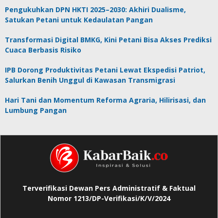
Pengukuhkan DPN HKTI 2025–2030: Akhiri Dualisme,
Satukan Petani untuk Kedaulatan Pangan
Transformasi Digital BMKG, Kini Petani Bisa Akses Prediksi
Cuaca Berbasis Risiko
IPB Dorong Produktivitas Petani Lewat Ekspedisi Patriot,
Salurkan Benih Unggul di Kawasan Transmigrasi
Hari Tani dan Momentum Reforma Agraria, Hilirisasi, dan
Lumbung Pangan
Terverifikasi Dewan Pers Administratif & Faktual
Nomor 1213/DP-Verifikasi/K/V/2024