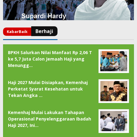
BPKH Salurkan Nilai Manfaat Rp 2,06 T
ke 5,7 Juta Calon Jemaah Haji yang
Menungg…
Haji 2027 Mulai Disiapkan, Kemenhaj
Perketat Syarat Kesehatan untuk
Tekan Angka …
Kemenhaj Mulai Lakukan Tahapan
Operasional Penyelenggaraan Ibadah
Haji 2027, Ini…