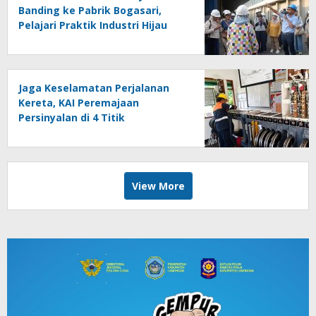
Banding ke Pabrik Bogasari,
Pelajari Praktik Industri Hijau
Jaga Keselamatan Perjalanan
Kereta, KAI Peremajaan
Persinyalan di 4 Titik
Banyuwangi
View More