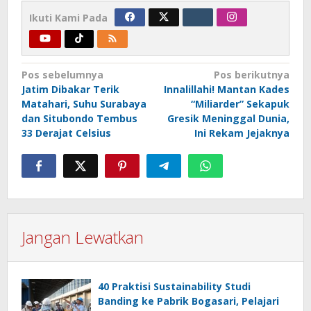
Ikuti Kami Pada
Navigasi
Pos sebelumnya
Pos berikutnya
Jatim Dibakar Terik
Innalillahi! Mantan Kades
pos
Matahari, Suhu Surabaya
“Miliarder” Sekapuk
dan Situbondo Tembus
Gresik Meninggal Dunia,
33 Derajat Celsius
Ini Rekam Jejaknya
Jangan Lewatkan
40 Praktisi Sustainability Studi
Banding ke Pabrik Bogasari, Pelajari