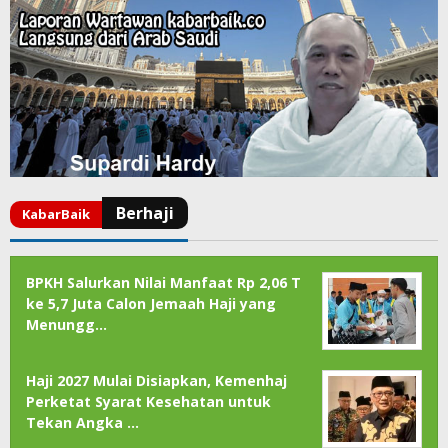
BPKH Salurkan Nilai Manfaat Rp 2,06 T
ke 5,7 Juta Calon Jemaah Haji yang
Menungg…
Haji 2027 Mulai Disiapkan, Kemenhaj
Perketat Syarat Kesehatan untuk
Tekan Angka …