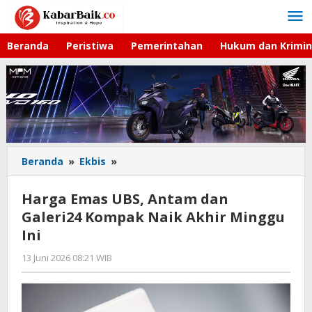
Lewati
ke
konten
Beranda
Peristiwa
Pemerintahan
Hukum dan Krimin
Beranda
»
Ekbis
»
Harga
Emas
UBS,
Harga Emas UBS, Antam dan
Antam
Galeri24 Kompak Naik Akhir Minggu
dan
Ini
Galeri24
Kompak
13 Juni 2026 08:21 WIB
oleh
Naik
Imam
Akhir
WD
Minggu
Ini