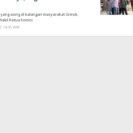
yang asing di kalangan masyarakat Gresik,
Wakil Ketua Komisi
5 14:35 WIB
oleh
Andika
DP