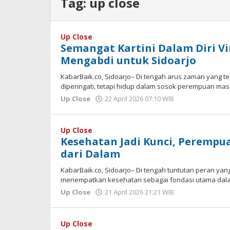
Tag:
up close
Up Close
Semangat Kartini Dalam Diri V
Mengabdi untuk Sidoarjo
KabarBaik.co, Sidoarjo– Di tengah arus zaman yang te
diperingati, tetapi hidup dalam sosok perempuan ma
Up Close
22 April 2026 07:10 WIB
oleh
Imam
WD
Up Close
Kesehatan Jadi Kunci, Perempu
dari Dalam
KabarBaik.co, Sidoarjo– Di tengah tuntutan peran ya
menempatkan kesehatan sebagai fondasi utama dal
Up Close
21 April 2026 21:21 WIB
oleh
Imam
WD
Up Close