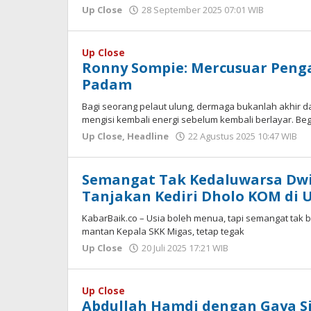
Up Close
28 September 2025 07:01 WIB
oleh
Imam
WD
Up Close
Ronny Sompie: Mercusuar Peng
Padam
Bagi seorang pelaut ulung, dermaga bukanlah akhir d
mengisi kembali energi sebelum kembali berlayar. Beg
Up Close
,
Headline
22 Agustus 2025 10:47 WIB
o
H
Semangat Tak Kedaluwarsa Dwi
Tanjakan Kediri Dholo KOM di U
KabarBaik.co – Usia boleh menua, tapi semangat tak b
mantan Kepala SKK Migas, tetap tegak
Up Close
20 Juli 2025 17:21 WIB
oleh
Imam
WD
Up Close
Abdullah Hamdi dengan Gaya Si