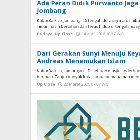
Ada Peran Didik Purwanto Jaga
Jombang
KabarBaik.co, Jombang– Di tengah derasnya arus hibu
Timur masih bertahan dan terus hidup di tengah masy
Budaya
,
Up Close
14 April 2026 10:57 WIB
oleh
Imam
WD
Dari Gerakan Sunyi Menuju Keya
Andreas Menemukan Islam
KabarBaik.co, Lamongan – Di sebuah masjid sederhana
bermula. Tanpa banyak kata, tanpa pemahaman men
Up Close
22 Maret 2026 07:07 WIB
oleh
Andika
DP