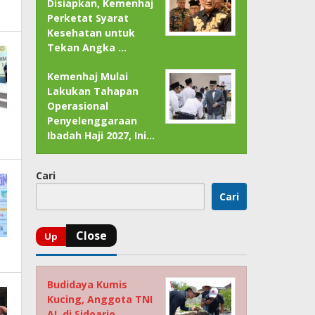
Disiapkan, Kemenhaj
Perketat Syarat
Kesehatan untuk
Tekan Angka …
Kemenhaj Mulai
Lakukan Tahapan
Operasional
Penyelenggaraan
Ibadah Haji 2027, Ini…
Cari
Cari
Budidaya Kumis
Kucing, Anggota TNI
AL di Sidoarjo