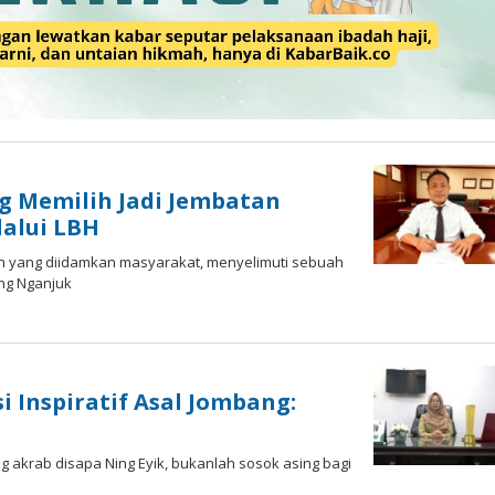
ng Memilih Jadi Jembatan
alui LBH
lan yang diidamkan masyarakat, menyelimuti sebuah
ung Nganjuk
i Inspiratif Asal Jombang:
g akrab disapa Ning Eyik, bukanlah sosok asing bagi