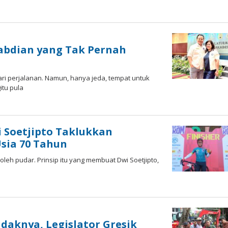
abdian yang Tak Pernah
ari perjalanan. Namun, hanya jeda, tempat untuk
itu pula
leh
ardy
 Soetjipto Taklukkan
sia 70 Tahun
oleh pudar. Prinsip itu yang membuat Dwi Soetjipto,
daknya, Legislator Gresik