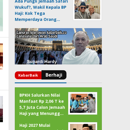
Ada Pungli Jemaah Safari
Wukuf?, Wakil Kepala BP
Haji: Kok Tega
Memperdaya Orang…
BPKH Salurkan Nilai
Manfaat Rp 2,06 T ke
5,7 Juta Calon Jemaah
Haji yang Menungg…
Haji 2027 Mulai