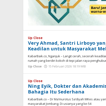
Up Close
Very Ahmad, Santri Lirboyo ya
Keadilan untuk Masyarakat Mel
KabarBaik.co, Nganjuk – Langit cerah, secerah keadi
rumah yang berdiri kokoh di tepi jalan raya penghub
Up Close
15 Februari 2026 18:19 WIB
oleh
Imam
WD
Up Close
Ning Eyik, Dokter dan Akademis
Bahagia Itu Sederhana
KabarBaik.co – Dr Ma’murotus Sa’diyah MKes atau yan
masyarakat Jombang. Di usianya yang ke-54