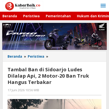
Lewati
ke
konten
Beranda
Peristiwa
Pemerintahan
Hukum dan Krimin
Beranda
»
Peristiwa
»
Tambal
Ban
di
Tambal Ban di Sidoarjo Ludes
Sidoarjo
Dilalap Api, 2 Motor-20 Ban Truk
Ludes
Hangus Terbakar
Dilalap
Api,
17 Juni 2026 10:56 WIB
oleh
2
Imam
Motor-
WD
20
Ban