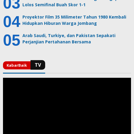
Lolos Semifinal Buah Skor 1-1
Proyektor Film 35 Milimeter Tahun 1980 Kembali
Hidupkan Hiburan Warga Jombang
Arab Saudi, Turkiye, dan Pakistan Sepakati
Perjanjian Pertahanan Bersama