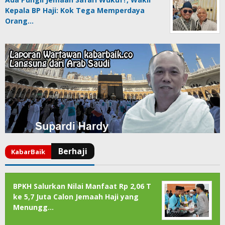
Kepala BP Haji: Kok Tega Memperdaya
Orang…
BPKH Salurkan Nilai Manfaat Rp 2,06 T
ke 5,7 Juta Calon Jemaah Haji yang
Menungg…