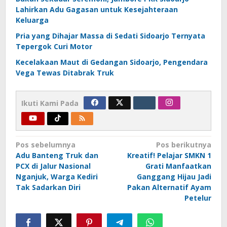
Lahirkan Adu Gagasan untuk Kesejahteraan
Keluarga
Pria yang Dihajar Massa di Sedati Sidoarjo Ternyata
Tepergok Curi Motor
Kecelakaan Maut di Gedangan Sidoarjo, Pengendara
Vega Tewas Ditabrak Truk
Ikuti Kami Pada
Navigasi
Pos sebelumnya
Pos berikutnya
Adu Banteng Truk dan
Kreatif! Pelajar SMKN 1
pos
PCX di Jalur Nasional
Grati Manfaatkan
Nganjuk, Warga Kediri
Ganggang Hijau Jadi
Tak Sadarkan Diri
Pakan Alternatif Ayam
Petelur