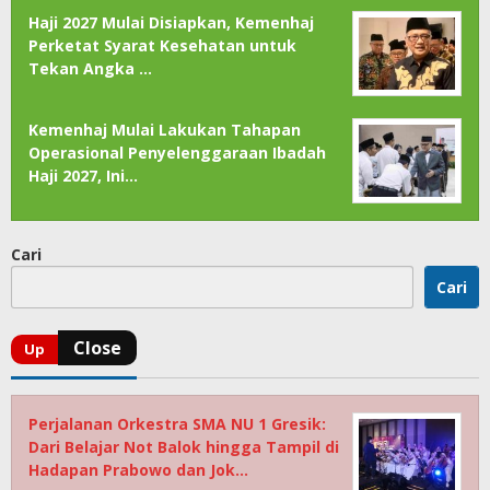
Haji 2027 Mulai Disiapkan, Kemenhaj
Perketat Syarat Kesehatan untuk
Tekan Angka …
Kemenhaj Mulai Lakukan Tahapan
Operasional Penyelenggaraan Ibadah
Haji 2027, Ini…
Cari
Cari
Perjalanan Orkestra SMA NU 1 Gresik:
Dari Belajar Not Balok hingga Tampil di
Hadapan Prabowo dan Jok…