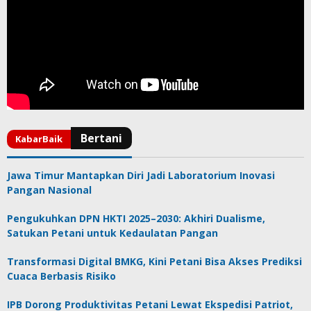
Jawa Timur Mantapkan Diri Jadi Laboratorium Inovasi
Pangan Nasional
Pengukuhkan DPN HKTI 2025–2030: Akhiri Dualisme,
Satukan Petani untuk Kedaulatan Pangan
Transformasi Digital BMKG, Kini Petani Bisa Akses Prediksi
Cuaca Berbasis Risiko
IPB Dorong Produktivitas Petani Lewat Ekspedisi Patriot,