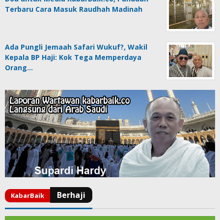
Terbaru Cara Masuk Raudhah Madinah
Ada Pungli Jemaah Safari Wukuf?, Wakil
Kepala BP Haji: Kok Tega Memperdaya
Orang…