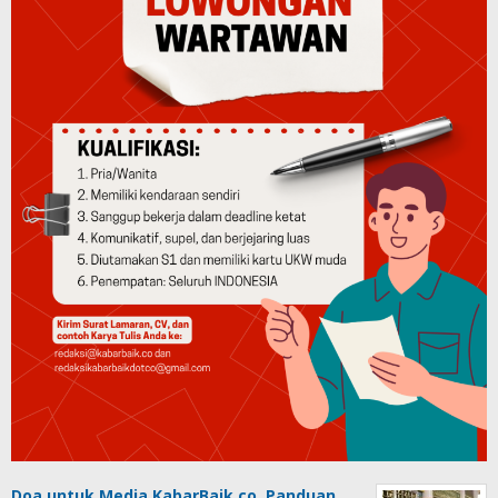
Doa untuk Media KabarBaik.co, Panduan