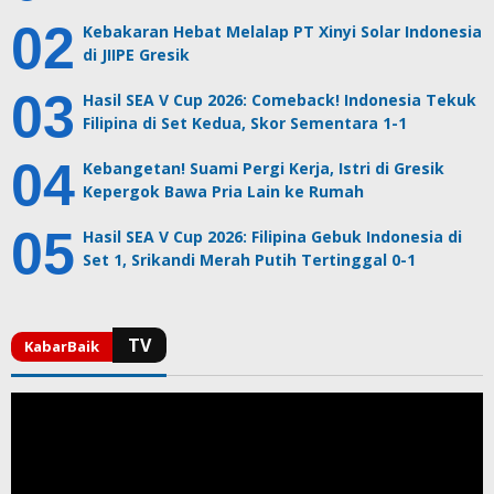
Kebakaran Hebat Melalap PT Xinyi Solar Indonesia
di JIIPE Gresik
Hasil SEA V Cup 2026: Comeback! Indonesia Tekuk
Filipina di Set Kedua, Skor Sementara 1-1
Kebangetan! Suami Pergi Kerja, Istri di Gresik
Kepergok Bawa Pria Lain ke Rumah
Hasil SEA V Cup 2026: Filipina Gebuk Indonesia di
Set 1, Srikandi Merah Putih Tertinggal 0-1