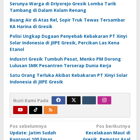
Serunya Warga di Driyorejo Gresik Lomba Tarik
Tambang di Dalam Kolam Renang
Buang Air di Atas Rel, Sopir Truk Tewas Tersambar
KA Harina di Gresik
Polisi Ungkap Dugaan Penyebab Kebakaran PT Xinyi
Solar Indonesia di JIIPE Gresik, Percikan Las Kena
Etanol
Industri Gresik Tumbuh Pesat, Menko PM Dorong
Lulusan SMK Pesantren Terserap Dunia Kerja
Satu Orang Terluka Akibat Kebakaran PT Xinyi Solar
Indonesia di JIIPE Gresik
Ikuti Kami Pada
Navigasi
Pos sebelumnya
Pos berikutnya
Update: Jatim Sudah
Kecelakaan Maut di
pos
Kantongi 100 Emas,
Gresik, Pemotor Asal