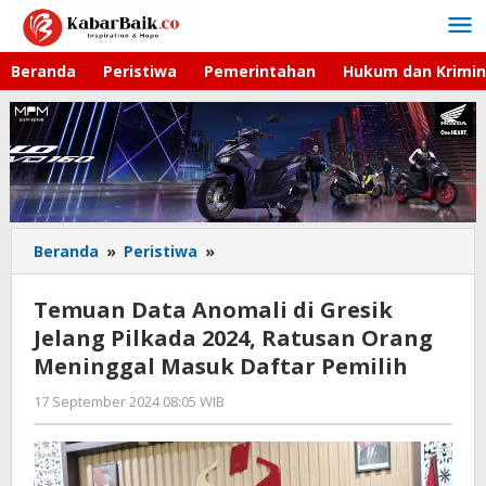
Lewati
ke
konten
Beranda
Peristiwa
Pemerintahan
Hukum dan Krimin
Beranda
»
Peristiwa
»
Temuan
Data
Anomali
Temuan Data Anomali di Gresik
di
Jelang Pilkada 2024, Ratusan Orang
Gresik
Meninggal Masuk Daftar Pemilih
Jelang
Pilkada
17 September 2024 08:05 WIB
oleh
2024,
Andika
Ratusan
DP
Orang
Meninggal