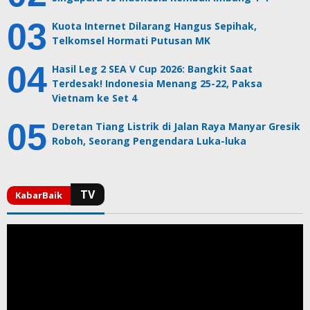
Kuota Internet Dilarang Hangus Sepihak,
Telkomsel Hormati Putusan MK
Hasil Leg 2 SEA V Cup 2026: Bangkit Saat
Terdesak! Indonesia Menang 25-22, Paksa
Vietnam ke Set 4
Deretan Tiang Listrik di Jalan Raya Manyar Gresik
Roboh, Seorang Pengendara Luka-luka