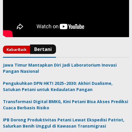
Jawa Timur Mantapkan Diri Jadi Laboratorium Inovasi
Pangan Nasional
Pengukuhkan DPN HKTI 2025–2030: Akhiri Dualisme,
Satukan Petani untuk Kedaulatan Pangan
Transformasi Digital BMKG, Kini Petani Bisa Akses Prediksi
Cuaca Berbasis Risiko
IPB Dorong Produktivitas Petani Lewat Ekspedisi Patriot,
Salurkan Benih Unggul di Kawasan Transmigrasi