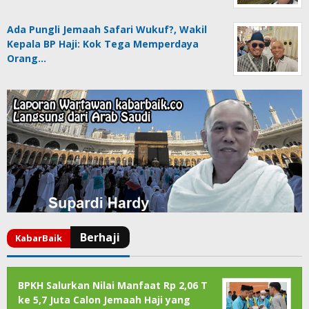
Ada Pungli Jemaah Safari Wukuf?, Wakil
Kepala BP Haji: Kok Tega Memperdaya
Orang…
BPKH Salurkan Nilai Manfaat Rp 2,06 T
ke 5,7 Juta Calon Jemaah Haji yang