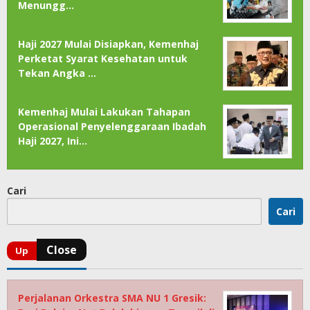
Menungg…
Haji 2027 Mulai Disiapkan, Kemenhaj
Perketat Syarat Kesehatan untuk
Tekan Angka …
Kemenhaj Mulai Lakukan Tahapan
Operasional Penyelenggaraan Ibadah
Haji 2027, Ini…
Cari
Cari
Perjalanan Orkestra SMA NU 1 Gresik: