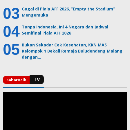
Gagal di Piala AFF 2026, ”Empty the Stadium”
Mengemuka
Tanpa Indonesia, Ini 4 Negara dan Jadwal
Semifinal Piala AFF 2026
Bukan Sekadar Cek Kesehatan, KKN MAS
Kelompok 1 Bekali Remaja Buludendeng Malang
dengan…