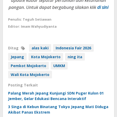
update kabar seputar pertanian dan ketahanan
pangan. Untuk dapat bergabung silakan klik
di sini
Penulis: Teguh Setiawan
Editor: Imam Wahyudiyanta
Ditag
alas kaki
Indonesia Fair 2026
Jepang
Kota Mojokerto
ning ita
Pemkot Mojokerto
UMKM
Wali Kota Mojokerto
Posting Terkait
Palang Merah Jepang Kunjungi SDN Puger Kulon 01
Jember, Gelar Edukasi Bencana Interaktif
3 Singa di Kebun Binatang Tokyo Jepang Mati Diduga
Akibat Panas Ekstrem