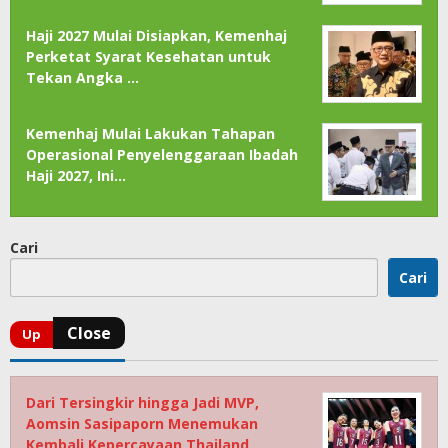
Haji 2027 Mulai Disiapkan, Kemenhaj
Perketat Syarat Kesehatan untuk
Tekan Angka …
Kemenhaj Mulai Lakukan Tahapan
Operasional Penyelenggaraan Ibadah
Haji 2027, Ini…
Cari
Cari
Dari Tersingkir hingga Jadi MVP,
Aomsin Sasipaporn Menemukan
Kembali Kepercayaan Thailand