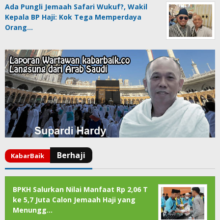
Ada Pungli Jemaah Safari Wukuf?, Wakil
Kepala BP Haji: Kok Tega Memperdaya
Orang…
BPKH Salurkan Nilai Manfaat Rp 2,06 T
ke 5,7 Juta Calon Jemaah Haji yang
Menungg…