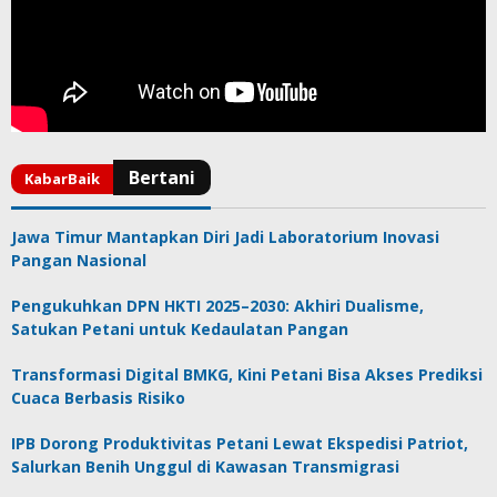
Jawa Timur Mantapkan Diri Jadi Laboratorium Inovasi
Pangan Nasional
Pengukuhkan DPN HKTI 2025–2030: Akhiri Dualisme,
Satukan Petani untuk Kedaulatan Pangan
Transformasi Digital BMKG, Kini Petani Bisa Akses Prediksi
Cuaca Berbasis Risiko
IPB Dorong Produktivitas Petani Lewat Ekspedisi Patriot,
Salurkan Benih Unggul di Kawasan Transmigrasi