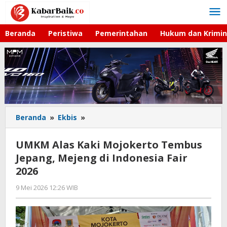
Lewati
ke
konten
Beranda
Peristiwa
Pemerintahan
Hukum dan Krimin
Beranda
»
Ekbis
»
UMKM
Alas
Kaki
UMKM Alas Kaki Mojokerto Tembus
Mojokerto
Jepang, Mejeng di Indonesia Fair
Tembus
2026
Jepang,
Mejeng
9 Mei 2026 12:26 WIB
oleh
di
Imam
Indonesia
WD
Fair
2026