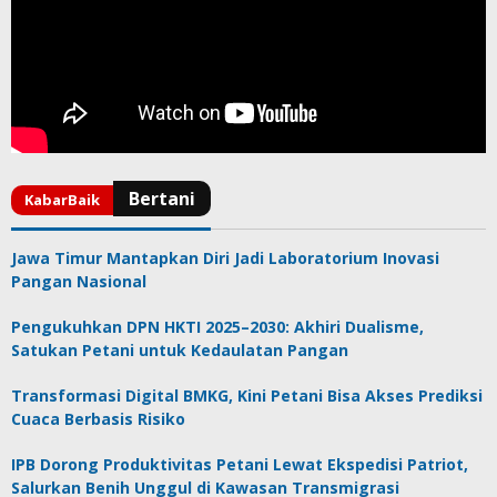
Jawa Timur Mantapkan Diri Jadi Laboratorium Inovasi
Pangan Nasional
Pengukuhkan DPN HKTI 2025–2030: Akhiri Dualisme,
Satukan Petani untuk Kedaulatan Pangan
Transformasi Digital BMKG, Kini Petani Bisa Akses Prediksi
Cuaca Berbasis Risiko
IPB Dorong Produktivitas Petani Lewat Ekspedisi Patriot,
Salurkan Benih Unggul di Kawasan Transmigrasi