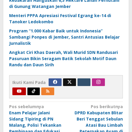
Kebakaran Hanguskan 6,5 Hektare Lahan Perhutani
di Gunung Watangan Jember
Menteri PPPA Apresiasi Festival Egrang ke-14 di
Tanoker Ledokombo
Program “1.000 Kabar Baik untuk Indonesia”
Sambangi Ponpes di Jember, Santri Antusias Belajar
Jurnalistik
Angkat Ciri Khas Daerah, Wali Murid SDN Randusari
Pasuruan Bikin Seragam Batik Sekolah Motif Daun
Randu dan Daun Sirih
Ikuti Kami Pada
Navigasi
Pos sebelumnya
Pos berikutnya
Enam Pelajar Jalani
DPRD Kabupaten Blitar
pos
Sidang Tipiring di PN
Beri Tenggat Sebulan
Malang, Polisi Tekankan
Atasi Bau Limbah
Pembinaan dan Edukasi
Peternakan Ayam di