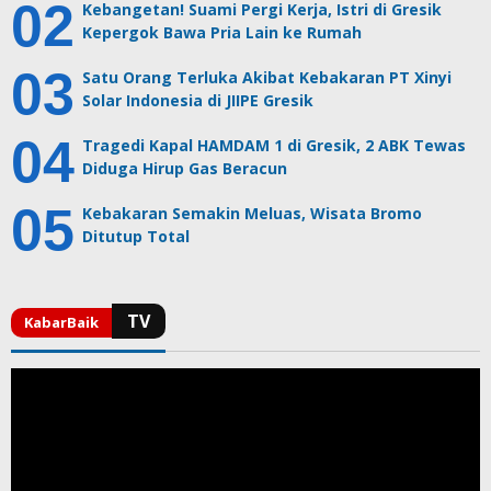
Kebangetan! Suami Pergi Kerja, Istri di Gresik
Kepergok Bawa Pria Lain ke Rumah
Satu Orang Terluka Akibat Kebakaran PT Xinyi
Solar Indonesia di JIIPE Gresik
Tragedi Kapal HAMDAM 1 di Gresik, 2 ABK Tewas
Diduga Hirup Gas Beracun
Kebakaran Semakin Meluas, Wisata Bromo
Ditutup Total