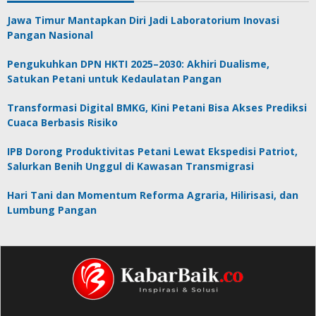
Jawa Timur Mantapkan Diri Jadi Laboratorium Inovasi
Pangan Nasional
Pengukuhkan DPN HKTI 2025–2030: Akhiri Dualisme,
Satukan Petani untuk Kedaulatan Pangan
Transformasi Digital BMKG, Kini Petani Bisa Akses Prediksi
Cuaca Berbasis Risiko
IPB Dorong Produktivitas Petani Lewat Ekspedisi Patriot,
Salurkan Benih Unggul di Kawasan Transmigrasi
Hari Tani dan Momentum Reforma Agraria, Hilirisasi, dan
Lumbung Pangan