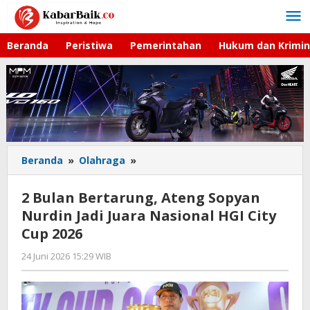
Lewati
ke
konten
Beranda
Peristiwa
Pemerintahan
Hukum dan Krimin
Beranda
»
Olahraga
»
2
Bulan
Bertarung,
2 Bulan Bertarung, Ateng Sopyan
Ateng
Nurdin Jadi Juara Nasional HGI City
Sopyan
Cup 2026
Nurdin
Jadi
24 Juni 2026 15:29 WIB
oleh
Juara
Imam
Nasional
WD
HGI
City