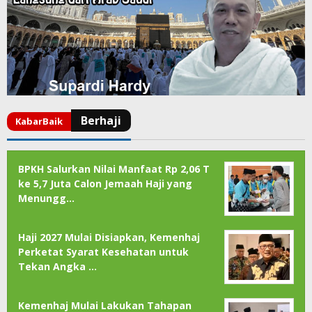
BPKH Salurkan Nilai Manfaat Rp 2,06 T
ke 5,7 Juta Calon Jemaah Haji yang
Menungg…
Haji 2027 Mulai Disiapkan, Kemenhaj
Perketat Syarat Kesehatan untuk
Tekan Angka …
Kemenhaj Mulai Lakukan Tahapan