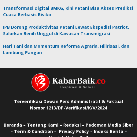
Transformasi Digital BMKG, Kini Petani Bisa Akses Prediksi
Cuaca Berbasis Risiko
IPB Dorong Produktivitas Petani Lewat Ekspedisi Patriot,
Salurkan Benih Unggul di Kawasan Transmigrasi
Hari Tani dan Momentum Reforma Agraria, Hilirisasi, dan
Lumbung Pangan
Terverifikasi Dewan Pers Administratif & Faktual
Nomor 1213/DP-Verifikasi/K/V/2024
Beranda
–
Tentang Kami –
Redaksi –
Pedoman Media Siber
–
Term & Condition –
Privacy Policy
–
Indeks Berita –