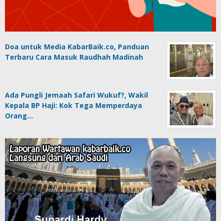
Doa untuk Media KabarBaik.co, Panduan
Terbaru Cara Masuk Raudhah Madinah
Ada Pungli Jemaah Safari Wukuf?, Wakil
Kepala BP Haji: Kok Tega Memperdaya
Orang…