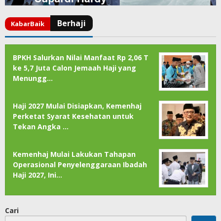
BPKH Salurkan Nilai Manfaat Rp 2,06 T
ke 5,7 Juta Calon Jemaah Haji yang
Menungg…
Haji 2027 Mulai Disiapkan, Kemenhaj
Perketat Syarat Kesehatan untuk
Tekan Angka …
Kemenhaj Mulai Lakukan Tahapan
Operasional Penyelenggaraan Ibadah
Haji 2027, Ini…
Cari