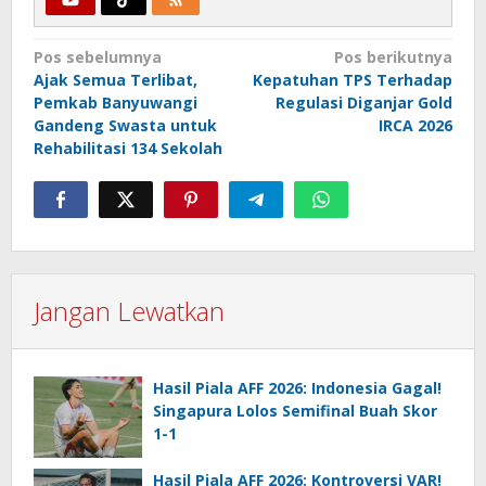
Navigasi
Pos sebelumnya
Pos berikutnya
Ajak Semua Terlibat,
Kepatuhan TPS Terhadap
pos
Pemkab Banyuwangi
Regulasi Diganjar Gold
Gandeng Swasta untuk
IRCA 2026
Rehabilitasi 134 Sekolah
Jangan Lewatkan
Hasil Piala AFF 2026: Indonesia Gagal!
Singapura Lolos Semifinal Buah Skor
1-1
Hasil Piala AFF 2026: Kontroversi VAR!