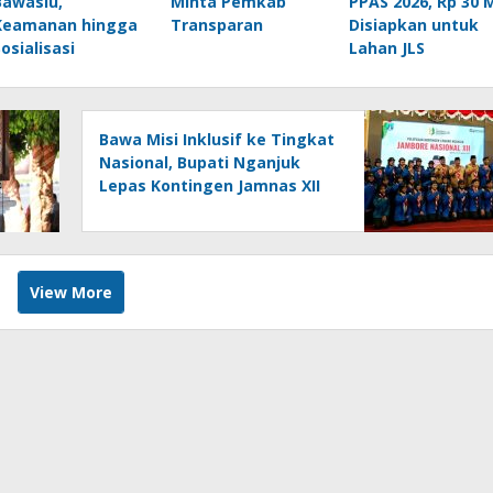
Bawaslu,
Minta Pemkab
PPAS 2026, Rp 30 
Keamanan hingga
Transparan
Disiapkan untuk
Sosialisasi
Lahan JLS
Bawa Misi Inklusif ke Tingkat
Nasional, Bupati Nganjuk
Lepas Kontingen Jamnas XII
2026
View More