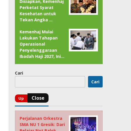
Disiapkan, Kemenhaj
Perketat Syarat
Kesehatan untuk
Tekan Angka …
Kemenhaj Mulai
Lakukan Tahapan
Operasional
Penyelenggaraan
Ibadah Haji 2027, Ini…
Cari
Cari
Perjalanan Orkestra
SMA NU 1 Gresik: Dari
Belajar Not Balok