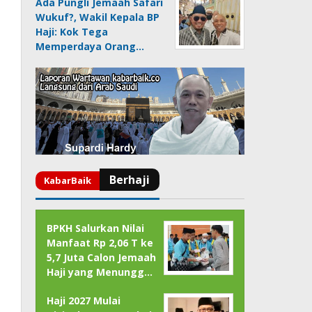
Ada Pungli Jemaah Safari
Wukuf?, Wakil Kepala BP
Haji: Kok Tega
Memperdaya Orang…
BPKH Salurkan Nilai
Manfaat Rp 2,06 T ke
5,7 Juta Calon Jemaah
Haji yang Menungg…
Haji 2027 Mulai