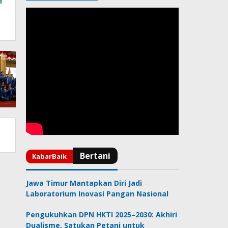
M
Jawa Timur Mantapkan Diri Jadi
Laboratorium Inovasi Pangan Nasional
Pengukuhkan DPN HKTI 2025–2030: Akhiri
Dualisme, Satukan Petani untuk