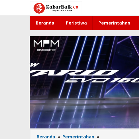
Lewati
ke
konten
Beranda
Peristiwa
Pemerintahan
Beranda
»
Pemerintahan
»
554