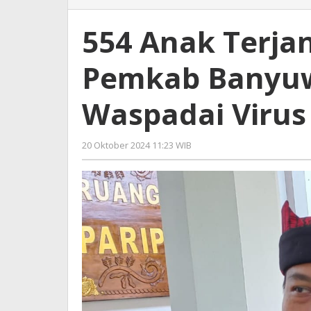
Anak
Terjangkit
554 Anak Terja
Gondongan,
Pemkab
Pemkab Banyuw
Banyuwangi
Imbau
Warga
Waspadai Viru
Waspadai
Virus
Pemicunya
20 Oktober 2024 11:23 WIB
oleh
Andika
DP