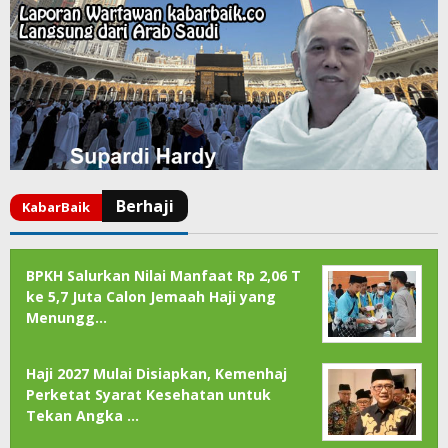
BPKH Salurkan Nilai Manfaat Rp 2,06 T
ke 5,7 Juta Calon Jemaah Haji yang
Menungg…
Haji 2027 Mulai Disiapkan, Kemenhaj
Perketat Syarat Kesehatan untuk
Tekan Angka …