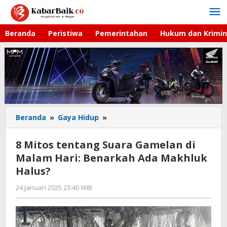
Lewati
ke
konten
Beranda
Peristiwa
Pemerintahan
Hukum dan Krimin
Beranda
»
Gaya Hidup
»
8
Mitos
tentang
8 Mitos tentang Suara Gamelan di
Suara
Malam Hari: Benarkah Ada Makhluk
Gamelan
Halus?
di
Malam
24 Januari 2025 23:40 WIB
oleh
Hari:
Lilis
Benarkah
Dewi
Ada
Makhluk