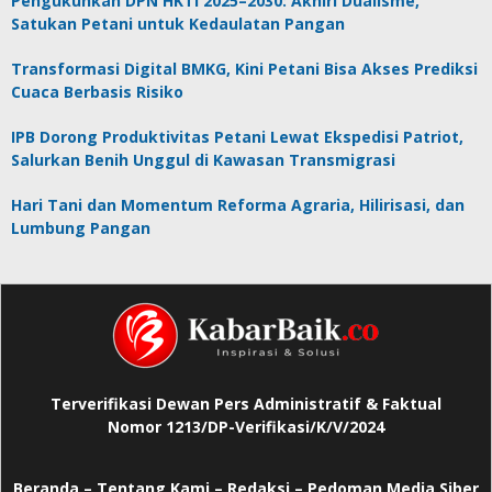
Pengukuhkan DPN HKTI 2025–2030: Akhiri Dualisme,
Satukan Petani untuk Kedaulatan Pangan
Transformasi Digital BMKG, Kini Petani Bisa Akses Prediksi
Cuaca Berbasis Risiko
IPB Dorong Produktivitas Petani Lewat Ekspedisi Patriot,
Salurkan Benih Unggul di Kawasan Transmigrasi
Hari Tani dan Momentum Reforma Agraria, Hilirisasi, dan
Lumbung Pangan
Terverifikasi Dewan Pers Administratif & Faktual
Nomor 1213/DP-Verifikasi/K/V/2024
Beranda
–
Tentang Kami –
Redaksi –
Pedoman Media Siber