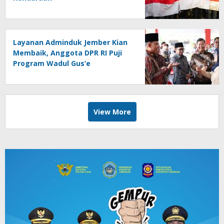
Layanan Adminduk Jember Kian
Membaik, Anggota DPR RI Puji
Program Wadul Gus’e
View More