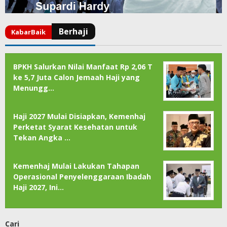
BPKH Salurkan Nilai Manfaat Rp 2,06 T
ke 5,7 Juta Calon Jemaah Haji yang
Menungg…
Haji 2027 Mulai Disiapkan, Kemenhaj
Perketat Syarat Kesehatan untuk
Tekan Angka …
Kemenhaj Mulai Lakukan Tahapan
Operasional Penyelenggaraan Ibadah
Haji 2027, Ini…
Cari