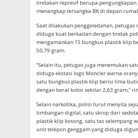
tindakan represif berupa pengungkapan 
menangkap tersangka BK di depan rumah k
Saat dilakukan penggeledahan, petugas
diduga kuat berkaitan dengan tindak pida
mengamankan 15 bungkus plastik klip beri
50,79 gram.
“Selain itu, petugas juga menemukan satu
diduga ekstasi logo Moncler warna oranye
satu bungkus plastik klip berisi lima but
dengan berat kotor sekitar 2,63 gram,” ri
Selain narkotika, polisi turut menyita sej
timbangan digital, satu skrop dari sedota
plastik klip kosong, satu tas selempang w
unit telepon genggam yang diduga digun