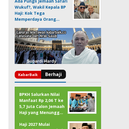
Ada Pungli Jemaah Safari
Wukuf?, Wakil Kepala BP
Haji: Kok Tega
Memperdaya Orang…
BPKH Salurkan Nilai
Manfaat Rp 2,06 T ke
5,7 Juta Calon Jemaah
Haji yang Menungg…
Haji 2027 Mulai