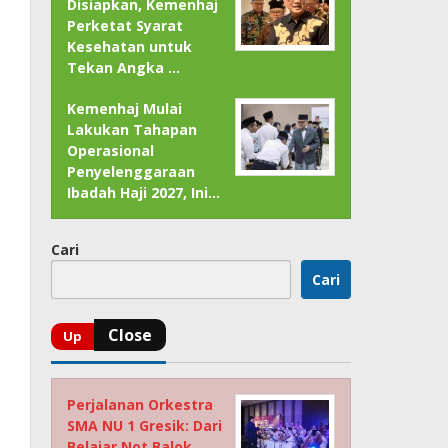
Disiapkan, Kemenhaj
Perketat Syarat
Kesehatan untuk
Tekan Angka …
Kemenhaj Mulai
Lakukan Tahapan
Operasional
Penyelenggaraan
Ibadah Haji 2027, Ini…
Cari
Cari
Perjalanan Orkestra
SMA NU 1 Gresik: Dari
Belajar Not Balok