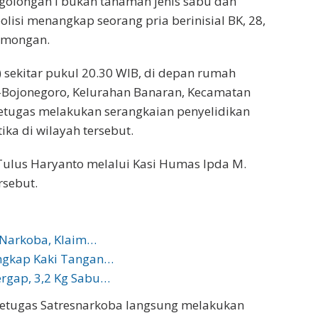
golongan I bukan tanaman jenis sabu dan
lisi menangkap seorang pria berinisial BK, 28,
amongan.
 sekitar pukul 20.30 WIB, di depan rumah
t–Bojonegoro, Kelurahan Banaran, Kecamatan
petugas melakukan serangkaian penyelidikan
ika di wilayah tersebut.
ulus Haryanto melalui Kasi Humas Ipda M.
sebut.
 Narkoba, Klaim…
ngkap Kaki Tangan…
ergap, 3,2 Kg Sabu…
 petugas Satresnarkoba langsung melakukan