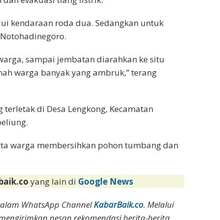
lalui kendaraan roda dua. Sedangkan untuk
 Notohadinegoro.
warga, sampai jembatan diarahkan ke situ
mah warga banyak yang ambruk,” terang
 terletak di Desa Lengkong, Kecamatan
eliung.
serta warga membersihkan pohon tumbang dan
baik.co
yang lain di
Google News
dalam WhatsApp Channel
KabarBaik.co
. Melalui
 mengirimkan pesan rekomendasi berita-berita