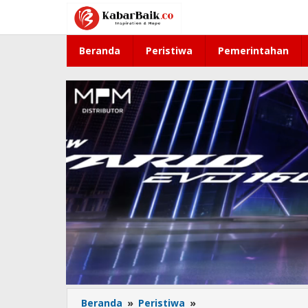
Lewati
ke
konten
Beranda
Peristiwa
Pemerintahan
Beranda
»
Peristiwa
»
Angin