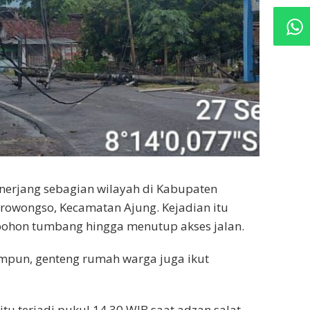
nerjang sebagian wilayah di Kabupaten
irowongso, Kecamatan Ajung. Kejadian itu
 pohon tumbang hingga menutup akses jalan.
impun, genteng rumah warga juga ikut
itu terjadi pukul 14.30 WIB saat adzan salat