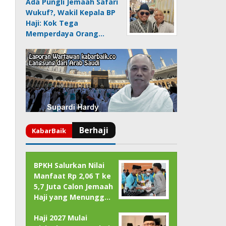
Ada Pungli Jemaah Safari
Wukuf?, Wakil Kepala BP
Haji: Kok Tega
Memperdaya Orang…
BPKH Salurkan Nilai
Manfaat Rp 2,06 T ke
5,7 Juta Calon Jemaah
Haji yang Menungg…
Haji 2027 Mulai