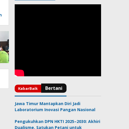
n
Jawa Timur Mantapkan Diri Jadi
Laboratorium Inovasi Pangan Nasional
Pengukuhkan DPN HKTI 2025–2030: Akhiri
Dualisme, Satukan Petani untuk