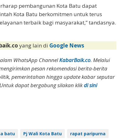
erharap pembangunan Kota Batu dapat
rintah Kota Batu berkomitmen untuk terus
layanan terbaik bagi masyarakat,” tandasnya.
baik.co
yang lain di
Google News
dalam WhatsApp Channel
KabarBaik.co
. Melalui
 mengirimkan pesan rekomendasi berita-berita
olitik, pemerintahan hingga update kabar seputar
Untuk dapat bergabung silakan klik
di sini
ta batu
Pj Wali Kota Batu
rapat paripurna