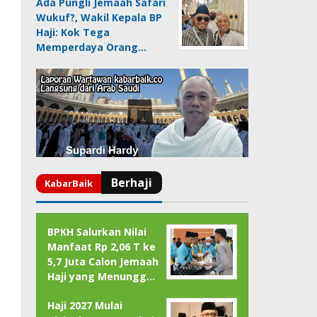
Ada Pungli Jemaah Safari
Wukuf?, Wakil Kepala BP
Haji: Kok Tega
Memperdaya Orang…
BPKH Salurkan Nilai
Manfaat Rp 2,06 T ke
5,7 Juta Calon Jemaah
Haji yang Menungg…
Haji 2027 Mulai