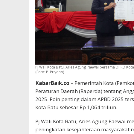
Pj Wali Kota Batu, Aries Agung Paewai bersama DPRD Kot
(Foto: P. Priyono)
KabarBaik.co
– Pemerintah Kota (Pemko
Peraturan Daerah (Raperda) tentang Ang
2025. Poin penting dalam APBD 2025 ter
Kota Batu sebesar Rp 1,064 triliun.
Pj Wali Kota Batu, Aries Agung Paewai 
peningkatan kesejahteraan masyarakat 