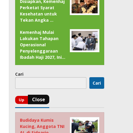
Disiapkan, Kemenhaj
Perketat Syarat
Kesehatan untuk
Tekan Angka …
Kemenhaj Mulai
Lakukan Tahapan
Operasional
Penyelenggaraan
Ibadah Haji 2027, Ini…
Cari
Cari
Budidaya Kumis
Kucing, Anggota TNI
AL di Sidoarjo