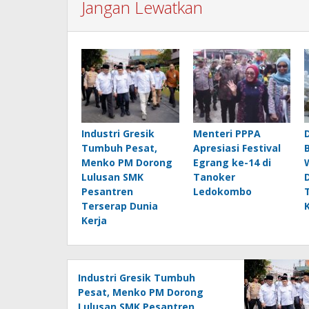
Jangan Lewatkan
Industri Gresik
Menteri PPPA
Tumbuh Pesat,
Apresiasi Festival
Menko PM Dorong
Egrang ke-14 di
Lulusan SMK
Tanoker
Pesantren
Ledokombo
Terserap Dunia
Kerja
Industri Gresik Tumbuh
Pesat, Menko PM Dorong
Lulusan SMK Pesantren