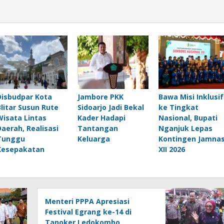
Disbudpar Kota
Jambore PKK
Bawa Misi Inklusif
Blitar Susun Rute
Sidoarjo Jadi Bekal
ke Tingkat
Wisata Lintas
Kader Hadapi
Nasional, Bupati
Daerah, Realisasi
Tantangan
Nganjuk Lepas
Tunggu
Keluarga
Kontingen Jamna
Kesepakatan
XII 2026
Menteri PPPA Apresiasi
Festival Egrang ke-14 di
Tanoker Ledokombo