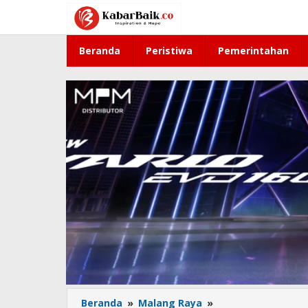
Lewati
ke
konten
Beranda
Peristiwa
Pemerintahan
Beranda
»
Malang Raya
»
APBD