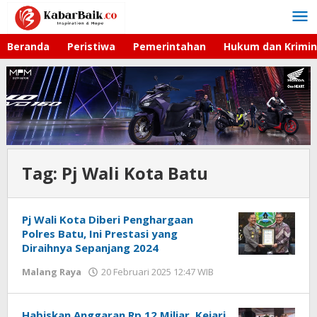
Lewati
ke
konten
Beranda
Peristiwa
Pemerintahan
Hukum dan Krimin
Tag:
Pj Wali Kota Batu
Pj Wali Kota Diberi Penghargaan
Polres Batu, Ini Prestasi yang
Diraihnya Sepanjang 2024
Malang Raya
20 Februari 2025 12:47 WIB
oleh
Faisal
Habiskan Anggaran Rp 12 Miliar, Kejari