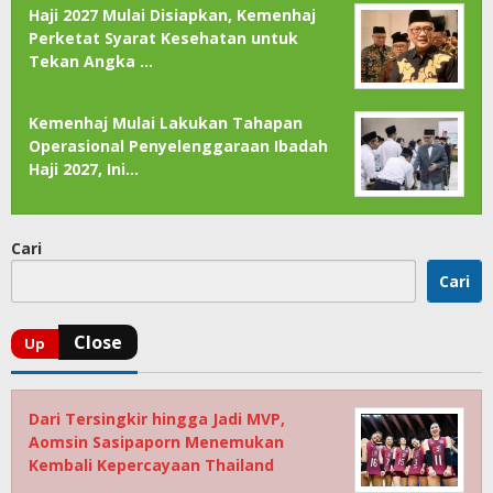
Haji 2027 Mulai Disiapkan, Kemenhaj
Perketat Syarat Kesehatan untuk
Tekan Angka …
Kemenhaj Mulai Lakukan Tahapan
Operasional Penyelenggaraan Ibadah
Haji 2027, Ini…
Cari
Cari
Dari Tersingkir hingga Jadi MVP,
Aomsin Sasipaporn Menemukan
Kembali Kepercayaan Thailand