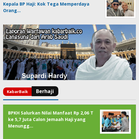
Kepala BP Haji: Kok Tega Memperdaya
Orang…
BPKH Salurkan Nilai Manfaat Rp 2,06 T
ke 5,7 Juta Calon Jemaah Haji yang
Menungg…