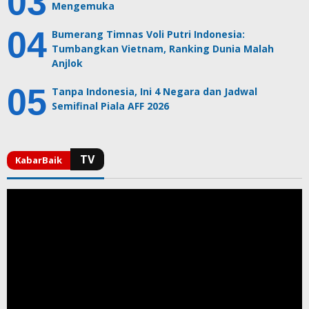
Mengemuka
Bumerang Timnas Voli Putri Indonesia:
Tumbangkan Vietnam, Ranking Dunia Malah
Anjlok
Tanpa Indonesia, Ini 4 Negara dan Jadwal
Semifinal Piala AFF 2026