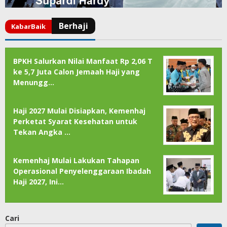
BPKH Salurkan Nilai Manfaat Rp 2,06 T
ke 5,7 Juta Calon Jemaah Haji yang
Menungg…
Haji 2027 Mulai Disiapkan, Kemenhaj
Perketat Syarat Kesehatan untuk
Tekan Angka …
Kemenhaj Mulai Lakukan Tahapan
Operasional Penyelenggaraan Ibadah
Haji 2027, Ini…
Cari