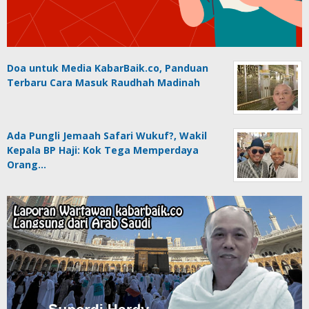
Doa untuk Media KabarBaik.co, Panduan
Terbaru Cara Masuk Raudhah Madinah
Ada Pungli Jemaah Safari Wukuf?, Wakil
Kepala BP Haji: Kok Tega Memperdaya
Orang…