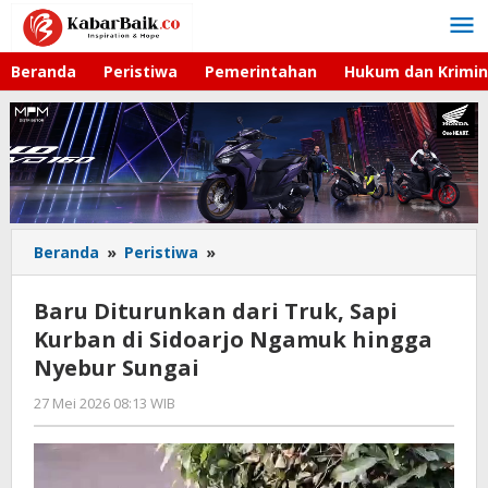
Lewati
ke
konten
Beranda
Peristiwa
Pemerintahan
Hukum dan Krimin
Beranda
»
Peristiwa
»
Baru
Diturunkan
dari
Baru Diturunkan dari Truk, Sapi
Truk,
Kurban di Sidoarjo Ngamuk hingga
Sapi
Nyebur Sungai
Kurban
di
27 Mei 2026 08:13 WIB
oleh
Sidoarjo
Andika
Ngamuk
DP
hingga
Nyebur