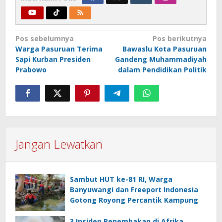
Navigasi
Pos sebelumnya
Pos berikutnya
Warga Pasuruan Terima
Bawaslu Kota Pasuruan
pos
Sapi Kurban Presiden
Gandeng Muhammadiyah
Prabowo
dalam Pendidikan Politik
Jangan Lewatkan
Sambut HUT ke-81 RI, Warga
Banyuwangi dan Freeport Indonesia
Gotong Royong Percantik Kampung
3 Insiden Penembakan di Afrika