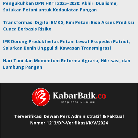
Pengukuhkan DPN HKTI 2025–2030: Akhiri Dualisme,
Satukan Petani untuk Kedaulatan Pangan
Transformasi Digital BMKG, Kini Petani Bisa Akses Prediksi
Cuaca Berbasis Risiko
IPB Dorong Produktivitas Petani Lewat Ekspedisi Patriot,
Salurkan Benih Unggul di Kawasan Transmigrasi
Hari Tani dan Momentum Reforma Agraria, Hilirisasi, dan
Lumbung Pangan
Terverifikasi Dewan Pers Administratif & Faktual
Nomor 1213/DP-Verifikasi/K/V/2024