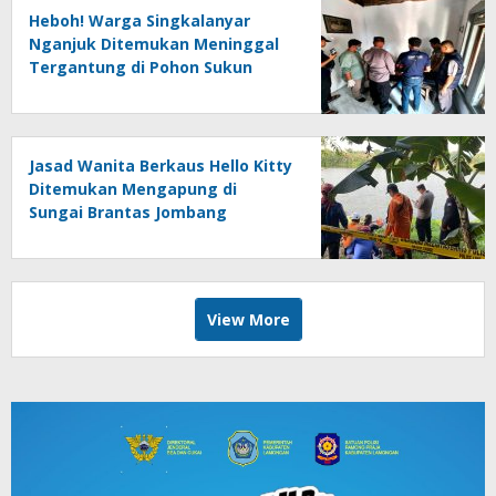
Heboh! Warga Singkalanyar
Nganjuk Ditemukan Meninggal
Tergantung di Pohon Sukun
Jasad Wanita Berkaus Hello Kitty
Ditemukan Mengapung di
Sungai Brantas Jombang
View More