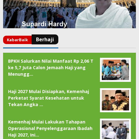
BPKH Salurkan Nilai Manfaat Rp 2,06 T
ke 5,7 Juta Calon Jemaah Haji yang
Menungg…
Haji 2027 Mulai Disiapkan, Kemenhaj
Perketat Syarat Kesehatan untuk
Tekan Angka …
Kemenhaj Mulai Lakukan Tahapan
Operasional Penyelenggaraan Ibadah
Haji 2027, Ini…