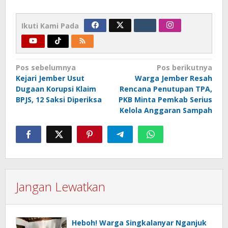
Ikuti Kami Pada
Navigasi
Pos sebelumnya
Pos berikutnya
Kejari Jember Usut
Warga Jember Resah
pos
Dugaan Korupsi Klaim
Rencana Penutupan TPA,
BPJS, 12 Saksi Diperiksa
PKB Minta Pemkab Serius
Kelola Anggaran Sampah
Jangan Lewatkan
Heboh! Warga Singkalanyar Nganjuk