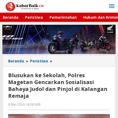
Lewati
ke
konten
Beranda
Peristiwa
Pemerintahan
Hukum dan Krimin
Beranda
»
Peristiwa
»
Blusukan
ke
Sekolah,
Blusukan ke Sekolah, Polres
Polres
Magetan Gencarkan Sosialisasi
Magetan
Bahaya Judol dan Pinjol di Kalangan
Gencarkan
Sosialisasi
Remaja
Bahaya
8 Mei 2026 14:38 WIB
oleh
Judol
Gagah
dan
Saputra
Pinjol