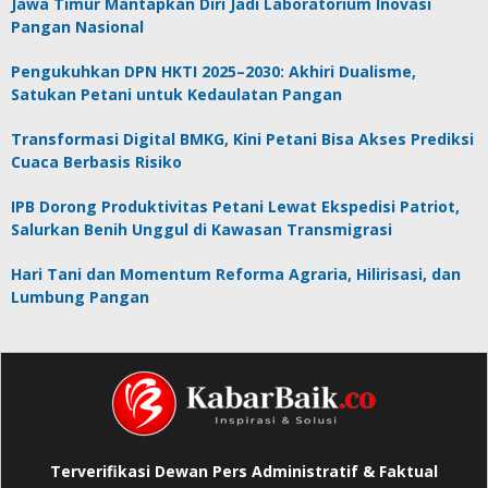
Jawa Timur Mantapkan Diri Jadi Laboratorium Inovasi
Pangan Nasional
Pengukuhkan DPN HKTI 2025–2030: Akhiri Dualisme,
Satukan Petani untuk Kedaulatan Pangan
Transformasi Digital BMKG, Kini Petani Bisa Akses Prediksi
Cuaca Berbasis Risiko
IPB Dorong Produktivitas Petani Lewat Ekspedisi Patriot,
Salurkan Benih Unggul di Kawasan Transmigrasi
Hari Tani dan Momentum Reforma Agraria, Hilirisasi, dan
Lumbung Pangan
Terverifikasi Dewan Pers Administratif & Faktual