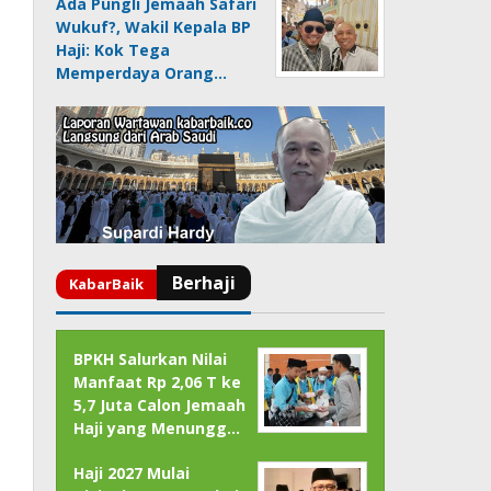
Ada Pungli Jemaah Safari
Wukuf?, Wakil Kepala BP
Haji: Kok Tega
Memperdaya Orang…
BPKH Salurkan Nilai
Manfaat Rp 2,06 T ke
5,7 Juta Calon Jemaah
Haji yang Menungg…
Haji 2027 Mulai