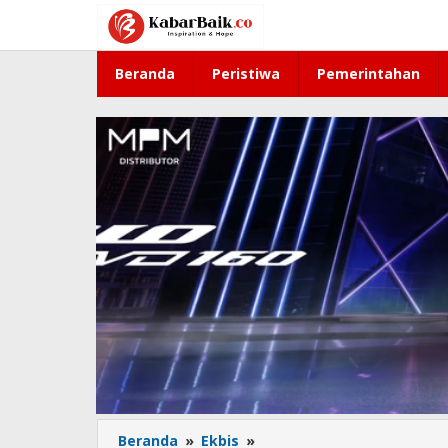
Lewati
ke
konten
Beranda
Peristiwa
Pemerintahan
Beranda
»
Ekbis
»
BPS