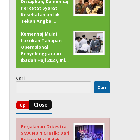
Disiapkan, Kemenhaj
Perketat Syarat
Kesehatan untuk
Tekan Angka …
Kemenhaj Mulai
Lakukan Tahapan
Operasional
Penyelenggaraan
Ibadah Haji 2027, Ini…
Cari
Cari
Perjalanan Orkestra
SMA NU 1 Gresik: Dari
Belajar Not Balok