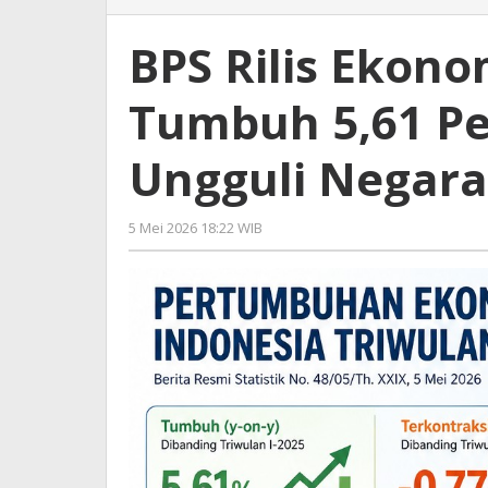
Rilis
Ekonomi
BPS Rilis Ekono
RI
Triwulan
Tumbuh 5,61 Pe
I
Tumbuh
5,61
Ungguli Negara
Persen,
Airlangga
Klaim
5 Mei 2026 18:22 WIB
oleh
Ungguli
Hardy
Negara
G20