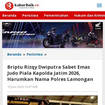
Lewati
ke
konten
Beranda
Peristiwa
Pemerintahan
Hukum dan Krimin
Beranda
»
Peristiwa
»
Briptu
Rizqy
Dwiputra
Briptu Rizqy Dwiputra Sabet Emas
Sabet
Judo Piala Kapolda Jatim 2026,
Emas
Harumkan Nama Polres Lamongan
Judo
Piala
19 Juni 2026 13:47 WIB
oleh
Kapolda
Andika
Jatim
DP
2026,
Harumkan