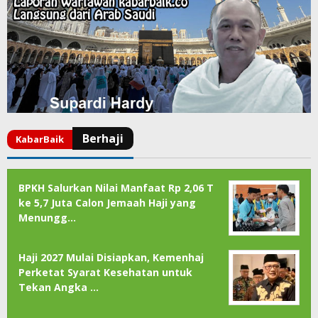
BPKH Salurkan Nilai Manfaat Rp 2,06 T
ke 5,7 Juta Calon Jemaah Haji yang
Menungg…
Haji 2027 Mulai Disiapkan, Kemenhaj
Perketat Syarat Kesehatan untuk
Tekan Angka …