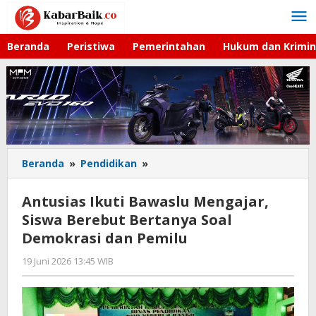
Lewati
ke
konten
Beranda
Peristiwa
Pemerintahan
Hukum dan Krimin
Beranda
»
Pendidikan
»
Antusias
Ikuti
Bawaslu
Antusias Ikuti Bawaslu Mengajar,
Mengajar,
Siswa Berebut Bertanya Soal
Siswa
Demokrasi dan Pemilu
Berebut
Bertanya
19 Juni 2026 13:45 WIB
oleh
Soal
Gagah
Demokrasi
Saputra
dan
Pemilu