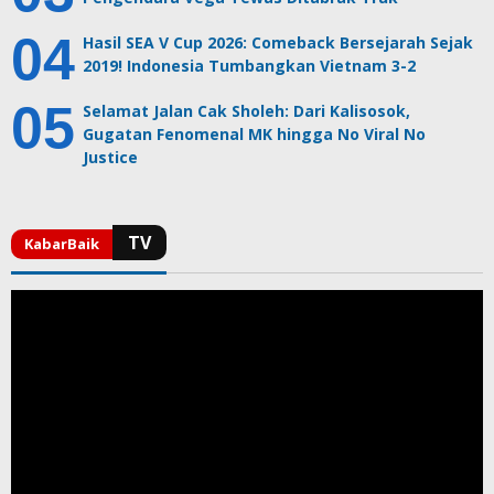
Hasil SEA V Cup 2026: Comeback Bersejarah Sejak
2019! Indonesia Tumbangkan Vietnam 3-2
Selamat Jalan Cak Sholeh: Dari Kalisosok,
Gugatan Fenomenal MK hingga No Viral No
Justice