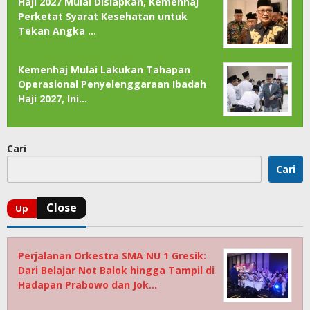
Haji 2027 Mulai Disiapkan, Kemenhaj
Perketat Syarat Kesehatan untuk
Tekan Angka …
Kemenhaj Mulai Lakukan Tahapan
Operasional Penyelenggaraan Ibadah
Haji 2027, Ini…
Cari
Cari
Perjalanan Orkestra SMA NU 1 Gresik:
Dari Belajar Not Balok hingga Tampil di
Hadapan Prabowo dan Jok…