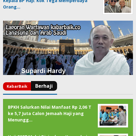
Kepala BP Haji: Kok Tega Memperdaya
Orang…
BPKH Salurkan Nilai Manfaat Rp 2,06 T
ke 5,7 Juta Calon Jemaah Haji yang
Menungg…