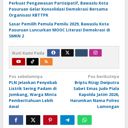
Perkuat Pengawasan Partisipatif, Bawaslu Kota
Pasuruan Gelar Konsolidasi Demokrasi Bersama
Organisasi KBTTPK
Sasar Pemilih Pemula Pemilu 2029, Bawaslu Kota
Pasuruan Luncurkan MOOC Literasi Demokrasi di
SMKN 2
Ikuti Kami Pada
Navigasi
Pos sebelumnya
Pos berikutnya
PLN Jelaskan Penyebab
Briptu Rizqy Dwiputra
pos
Listrik Sering Padam di
Sabet Emas Judo Piala
Jombang, Warga Minta
Kapolda Jatim 2026,
Pemberitahuan Lebih
Harumkan Nama Polres
Awal
Lamongan