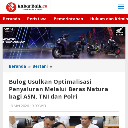
Lewati
ke
konten
Beranda
Peristiwa
Pemerintahan
Hukum dan Krimin
Beranda
»
Bertani
»
Bulog
Usulkan
Optimalisasi
Bulog Usulkan Optimalisasi
Penyaluran
Penyaluran Melalui Beras Natura
Melalui
bagi ASN, TNI dan Polri
Beras
Natura
19 Mei 2026 19:09 WIB
oleh
bagi
Andika
ASN,
DP
TNI
dan