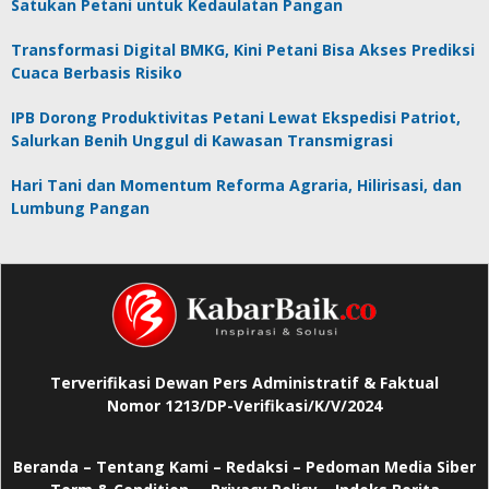
Satukan Petani untuk Kedaulatan Pangan
Transformasi Digital BMKG, Kini Petani Bisa Akses Prediksi
Cuaca Berbasis Risiko
IPB Dorong Produktivitas Petani Lewat Ekspedisi Patriot,
Salurkan Benih Unggul di Kawasan Transmigrasi
Hari Tani dan Momentum Reforma Agraria, Hilirisasi, dan
Lumbung Pangan
Terverifikasi Dewan Pers Administratif & Faktual
Nomor 1213/DP-Verifikasi/K/V/2024
Beranda
–
Tentang Kami –
Redaksi –
Pedoman Media Siber