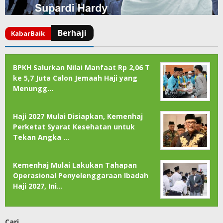
BPKH Salurkan Nilai Manfaat Rp 2,06 T
ke 5,7 Juta Calon Jemaah Haji yang
Menungg…
Haji 2027 Mulai Disiapkan, Kemenhaj
Perketat Syarat Kesehatan untuk
Tekan Angka …
Kemenhaj Mulai Lakukan Tahapan
Operasional Penyelenggaraan Ibadah
Haji 2027, Ini…
Cari