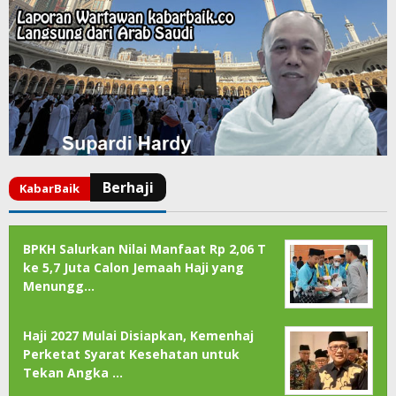
BPKH Salurkan Nilai Manfaat Rp 2,06 T
ke 5,7 Juta Calon Jemaah Haji yang
Menungg…
Haji 2027 Mulai Disiapkan, Kemenhaj
Perketat Syarat Kesehatan untuk
Tekan Angka …