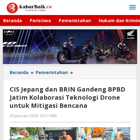
Lewati
ke
konten
Beranda
Peristiwa
Pemerintahan
Hukum dan Krimin
Beranda
»
Pemerintahan
»
CIS
Jepang
dan
CIS Jepang dan BRIN Gandeng BPBD
BRIN
Jatim Kolaborasi Teknologi Drone
Gandeng
untuk Mitigasi Bencana
BPBD
Jatim
20 Januari 2026 10:27 WIB
oleh
Kolaborasi
Imam
Teknologi
WD
Drone
untuk