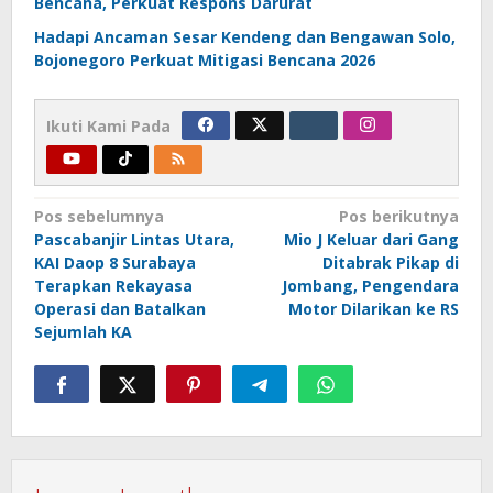
Bencana, Perkuat Respons Darurat
Hadapi Ancaman Sesar Kendeng dan Bengawan Solo,
Bojonegoro Perkuat Mitigasi Bencana 2026
Ikuti Kami Pada
Navigasi
Pos sebelumnya
Pos berikutnya
Pascabanjir Lintas Utara,
Mio J Keluar dari Gang
pos
KAI Daop 8 Surabaya
Ditabrak Pikap di
Terapkan Rekayasa
Jombang, Pengendara
Operasi dan Batalkan
Motor Dilarikan ke RS
Sejumlah KA