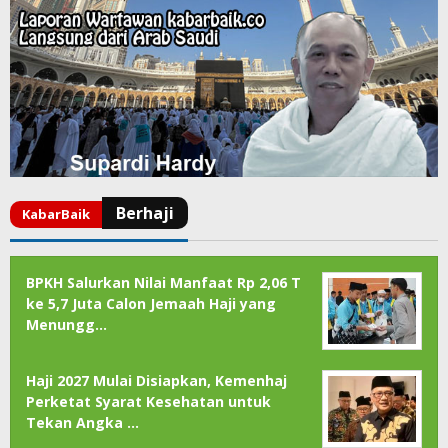
BPKH Salurkan Nilai Manfaat Rp 2,06 T
ke 5,7 Juta Calon Jemaah Haji yang
Menungg…
Haji 2027 Mulai Disiapkan, Kemenhaj
Perketat Syarat Kesehatan untuk
Tekan Angka …