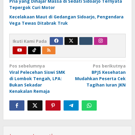
Pria yang Dihajar Massa di Sedati Sidoarjo Ternyata
Tepergok Curi Motor
Kecelakaan Maut di Gedangan Sidoarjo, Pengendara
Vega Tewas Ditabrak Truk
Ikuti Kami Pada
Navigasi
Pos sebelumnya
Pos berikutnya
Viral Pelecehan Siswi SMK
BPJS Kesehatan
pos
di Lombok Tengah, LPA:
Mudahkan Peserta Cek
Bukan Sekadar
Tagihan Iuran JKN
Kenakalan Remaja