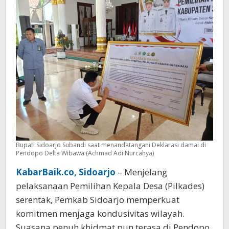
Rawan
Konflik
Bupati Sidoarjo Subandi saat menandatangani Deklarasi damai di
Pendopo Delta Wibawa (Achmad Adi Nurcahya)
KabarBaik.co, Sidoarjo
– Menjelang
pelaksanaan Pemilihan Kepala Desa (Pilkades)
serentak, Pemkab Sidoarjo memperkuat
komitmen menjaga kondusivitas wilayah.
Suasana penuh khidmat pun terasa di Pendopo