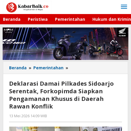
Lewati
ke
konten
Beranda
Peristiwa
Pemerintahan
Hukum dan Krimin
Beranda
»
Pemerintahan
»
Deklarasi
Damai
Pilkades
Deklarasi Damai Pilkades Sidoarjo
Sidoarjo
Serentak, Forkopimda Siapkan
Serentak,
Pengamanan Khusus di Daerah
Forkopimda
Siapkan
Rawan Konflik
Pengamanan
13 Mei 2026 14:09 WIB
oleh
Khusus
Imam
di
WD
Daerah