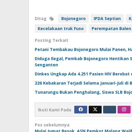
Ditag
Bojonegoro
IPDA Septian
K
Kecelakaan truk Fuso
Perempatan Balen
Posting Terkait
Petani Tembakau Bojonegoro Mulai Panen, Ha
Diduga Ilegal, Pemkab Bojonegoro Hentikan 
Senganten
Dinkes Ungkap Ada 4.251 Pasien HIV Berobat 
226 Kebakaran Terjadi Selama Januari-Juli di 
Tunarungu Bukan Penghalang, Siswa SLB Bojon
Ikuti Kami Pada
Navigasi
Pos sebelumnya
Mulai Jumat Besok, ASN Pemkot Malang Waji