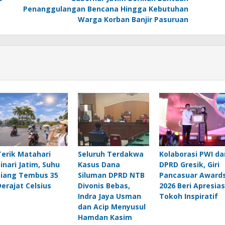
Penanggulangan Bencana Hingga Kebutuhan
Warga Korban Banjir Pasuruan
Terik Matahari
Seluruh Terdakwa
Kolaborasi PWI da
Sinari Jatim, Suhu
Kasus Dana
DPRD Gresik, Giri
Siang Tembus 35
Siluman DPRD NTB
Pancasuar Award
Derajat Celsius
Divonis Bebas,
2026 Beri Apresias
Indra Jaya Usman
Tokoh Inspiratif
dan Acip Menyusul
Hamdan Kasim