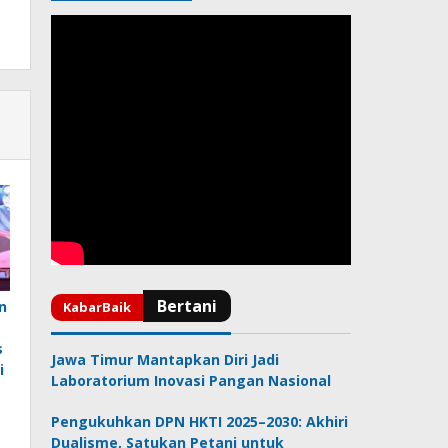
n
s
Jawa Timur Mantapkan Diri Jadi
i
Laboratorium Inovasi Pangan Nasional
Pengukuhkan DPN HKTI 2025–2030: Akhiri
Dualisme, Satukan Petani untuk