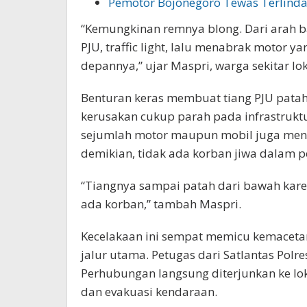
Pemotor Bojonegoro Tewas Terlindas
“Kemungkinan remnya blong. Dari arah ba
PJU, traffic light, lalu menabrak motor y
depannya,” ujar Maspri, warga sekitar lok
Benturan keras membuat tiang PJU pata
kerusakan cukup parah pada infrastruktur
sejumlah motor maupun mobil juga menga
demikian, tidak ada korban jiwa dalam pe
“Tiangnya sampai patah dari bawah kare
ada korban,” tambah Maspri.
Kecelakaan ini sempat memicu kemacetan 
jalur utama. Petugas dari Satlantas Polre
Perhubungan langsung diterjunkan ke lok
dan evakuasi kendaraan.