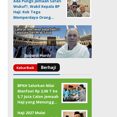
Ada Pungli Jemaah Safari
Wukuf?, Wakil Kepala BP
Haji: Kok Tega
Memperdaya Orang…
BPKH Salurkan Nilai
Manfaat Rp 2,06 T ke
5,7 Juta Calon Jemaah
Haji yang Menungg…
Haji 2027 Mulai