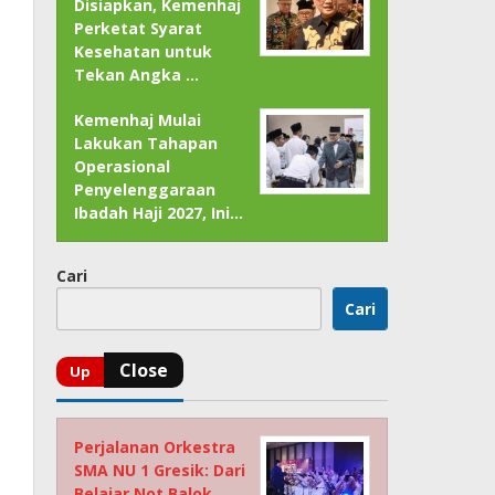
Disiapkan, Kemenhaj
Perketat Syarat
Kesehatan untuk
Tekan Angka …
Kemenhaj Mulai
Lakukan Tahapan
Operasional
Penyelenggaraan
Ibadah Haji 2027, Ini…
Cari
Cari
Perjalanan Orkestra
SMA NU 1 Gresik: Dari
Belajar Not Balok