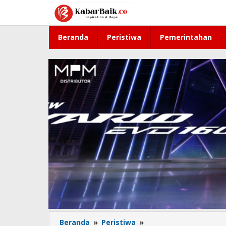
Lewati
ke
konten
Beranda
Peristiwa
Pemerintahan
Beranda
»
Peristiwa
»
Diduga