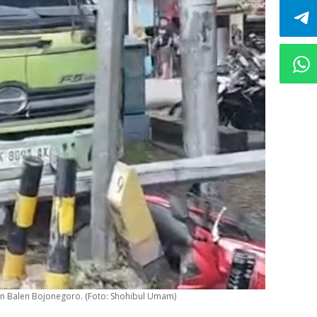
an Balen Bojonegoro. (Foto: Shohibul Umam)