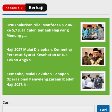
BPKH Salurkan Nilai Manfaat Rp 2,06 T
ke 5,7 Juta Calon Jemaah Haji yang
Menungg…
Haji 2027 Mulai Disiapkan, Kemenhaj
Perketat Syarat Kesehatan untuk
Tekan Angka …
Kemenhaj Mulai Lakukan Tahapan
Operasional Penyelenggaraan Ibadah
Haji 2027, Ini…
Cari
Cari