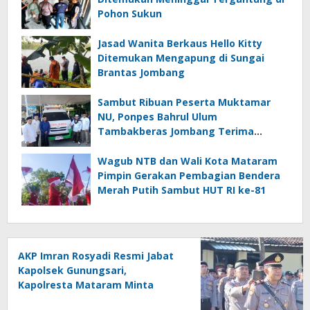
Pohon Sukun
Jasad Wanita Berkaus Hello Kitty
Ditemukan Mengapung di Sungai
Brantas Jombang
Sambut Ribuan Peserta Muktamar
NU, Ponpes Bahrul Ulum
Tambakberas Jombang Terima
Wakaf Dua Ambulans dari YANMU
Wagub NTB dan Wali Kota Mataram
Pimpin Gerakan Pembagian Bendera
Merah Putih Sambut HUT RI ke-81
AKP Imran Rosyadi Resmi Jabat
Kapolsek Gunungsari,
Kapolresta Mataram Minta
Cepat Beradaptasi