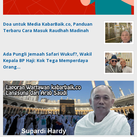
Doa untuk Media KabarBaik.co, Panduan
Terbaru Cara Masuk Raudhah Madinah
Ada Pungli Jemaah Safari Wukuf?, Wakil
Kepala BP Haji: Kok Tega Memperdaya
Orang…