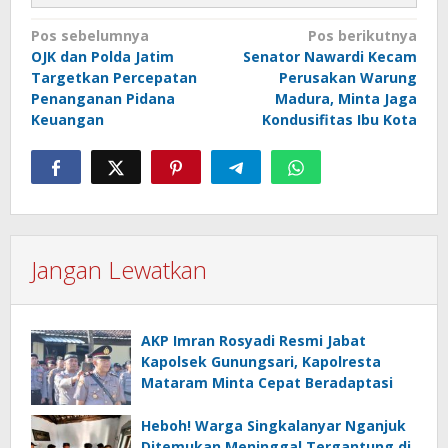
Navigasi
Pos sebelumnya
Pos berikutnya
OJK dan Polda Jatim
Senator Nawardi Kecam
pos
Targetkan Percepatan
Perusakan Warung
Penanganan Pidana
Madura, Minta Jaga
Keuangan
Kondusifitas Ibu Kota
Jangan Lewatkan
AKP Imran Rosyadi Resmi Jabat
Kapolsek Gunungsari, Kapolresta
Mataram Minta Cepat Beradaptasi
Heboh! Warga Singkalanyar Nganjuk
Ditemukan Meninggal Tergantung di