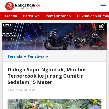
Lewati
ke
konten
Beranda
Peristiwa
Pemerintahan
Hukum dan Krimin
Beranda
»
Peristiwa
»
Diduga
Sopir
Ngantuk,
Diduga Sopir Ngantuk, Minibus
Minibus
Terperosok ke Jurang Gumitir
Terperosok
Sedalam 15 Meter
ke
Jurang
7 Mei 2026 14:34 WIB
oleh
Gumitir
Gagah
Sedalam
Saputra
15
Meter