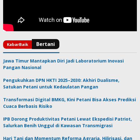
Jawa Timur Mantapkan Diri Jadi Laboratorium Inovasi
Pangan Nasional
Pengukuhkan DPN HKTI 2025–2030: Akhiri Dualisme,
Satukan Petani untuk Kedaulatan Pangan
Transformasi Digital BMKG, Kini Petani Bisa Akses Prediksi
Cuaca Berbasis Risiko
IPB Dorong Produktivitas Petani Lewat Ekspedisi Patriot,
Salurkan Benih Unggul di Kawasan Transmigrasi
Hari Tani dan Momentum Reforma Agraria, Hilirisasi, dan