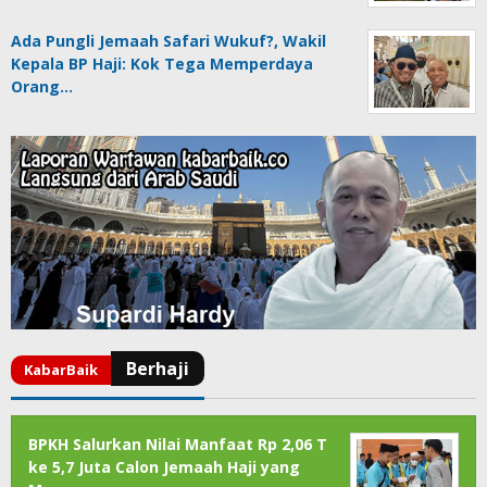
Ada Pungli Jemaah Safari Wukuf?, Wakil
Kepala BP Haji: Kok Tega Memperdaya
Orang…
BPKH Salurkan Nilai Manfaat Rp 2,06 T
ke 5,7 Juta Calon Jemaah Haji yang