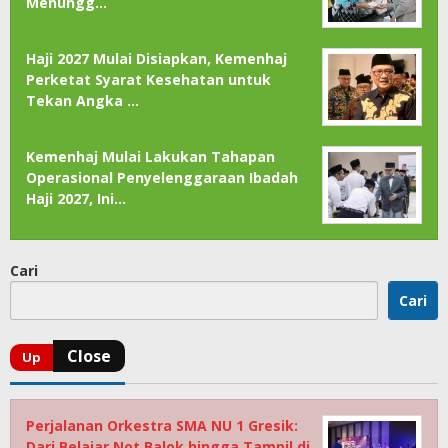
Menungg…
Haji 2027 Mulai Disiapkan, Kemenhaj
Perketat Syarat Kesehatan untuk
Tekan Angka …
Kemenhaj Mulai Lakukan Tahapan
Operasional Penyelenggaraan Ibadah
Haji 2027, Ini…
Cari
Cari
Perjalanan Orkestra SMA NU 1 Gresik:
Dari Belajar Not Balok hingga Tampil di