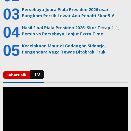
Persebaya Juara Piala Presiden 2026 usai
Bungkam Persib Lewat Adu Penalti Skor 5-6
Hasil Final Piala Presiden 2026: Skor Tetap 1-1,
Persib vs Persebaya Lanjut Extra Time
Kecelakaan Maut di Gedangan Sidoarjo,
Pengendara Vega Tewas Ditabrak Truk