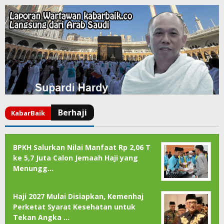
BPKH Salurkan Nilai Manfaat Rp 2,06 T
ke 5,7 Juta Calon Jemaah Haji yang
Menungg…
Haji 2027 Mulai Disiapkan, Kemenhaj
Perketat Syarat Kesehatan untuk
Tekan Angka …