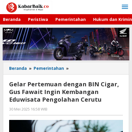
Lewati
ke
konten
Beranda
Peristiwa
Pemerintahan
Hukum dan Krimin
Beranda
»
Pemerintahan
»
Gelar
Pertemuan
dengan
Gelar Pertemuan dengan BIN Cigar,
BIN
Gus Fawait Ingin Kembangan
Cigar,
Eduwisata Pengolahan Cerutu
Gus
Fawait
30 Mei 2025 16:58 WIB
oleh
Ingin
Gagah
Kembangan
Saputra
Eduwisata
Pengolahan