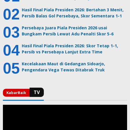
Hasil Final Piala Presiden 2026: Bertahan 3 Menit,
Persib Balas Gol Persebaya, Skor Sementara 1-1
Persebaya Juara Piala Presiden 2026 usai
Bungkam Persib Lewat Adu Penalti Skor 5-6
Hasil Final Piala Presiden 2026: Skor Tetap 1-1,
Persib vs Persebaya Lanjut Extra Time
Kecelakaan Maut di Gedangan Sidoarjo,
Pengendara Vega Tewas Ditabrak Truk