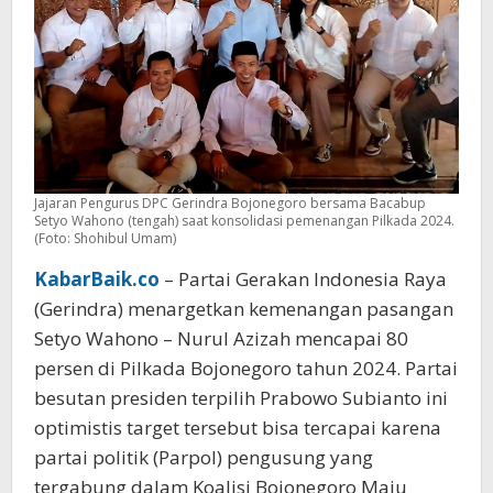
Bojonegoro
Jajaran Pengurus DPC Gerindra Bojonegoro bersama Bacabup
Setyo Wahono (tengah) saat konsolidasi pemenangan Pilkada 2024.
(Foto: Shohibul Umam)
KabarBaik.co
– Partai Gerakan Indonesia Raya
(Gerindra) menargetkan kemenangan pasangan
Setyo Wahono – Nurul Azizah mencapai 80
persen di Pilkada Bojonegoro tahun 2024. Partai
besutan presiden terpilih Prabowo Subianto ini
optimistis target tersebut bisa tercapai karena
partai politik (Parpol) pengusung yang
tergabung dalam Koalisi Bojonegoro Maju