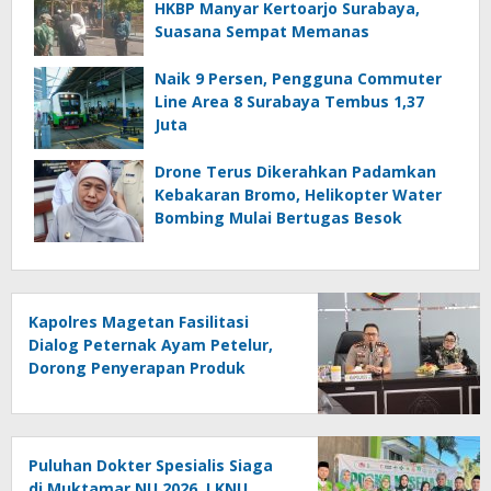
HKBP Manyar Kertoarjo Surabaya,
Suasana Sempat Memanas
Naik 9 Persen, Pengguna Commuter
Line Area 8 Surabaya Tembus 1,37
Juta
Drone Terus Dikerahkan Padamkan
Kebakaran Bromo, Helikopter Water
Bombing Mulai Bertugas Besok
Kapolres Magetan Fasilitasi
Dialog Peternak Ayam Petelur,
Dorong Penyerapan Produk
Lokal
Puluhan Dokter Spesialis Siaga
di Muktamar NU 2026, LKNU