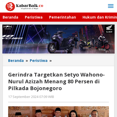
Lewati
ke
konten
Beranda
Peristiwa
Pemerintahan
Hukum dan Krimin
Beranda
»
Peristiwa
»
Gerindra
Targetkan
Setyo
Gerindra Targetkan Setyo Wahono-
Wahono-
Nurul Azizah Menang 80 Persen di
Nurul
Pilkada Bojonegoro
Azizah
Menang
17 September 2024 07:09 WIB
oleh
80
Andika
Persen
DP
di
Pilkada