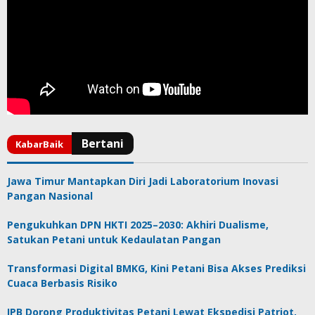
Jawa Timur Mantapkan Diri Jadi Laboratorium Inovasi
Pangan Nasional
Pengukuhkan DPN HKTI 2025–2030: Akhiri Dualisme,
Satukan Petani untuk Kedaulatan Pangan
Transformasi Digital BMKG, Kini Petani Bisa Akses Prediksi
Cuaca Berbasis Risiko
IPB Dorong Produktivitas Petani Lewat Ekspedisi Patriot,