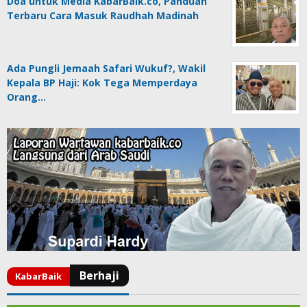
Doa untuk Media KabarBaik.co, Panduan
Terbaru Cara Masuk Raudhah Madinah
Ada Pungli Jemaah Safari Wukuf?, Wakil
Kepala BP Haji: Kok Tega Memperdaya
Orang…