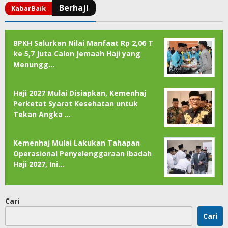
BPKH Salurkan Nilai Manfaat Rp 2,06 T
ke 5,7 Juta Calon Jemaah Haji yang
Menungg…
Haji 2027 Mulai Disiapkan, Kemenhaj
Perketat Syarat Kesehatan untuk
Tekan Angka …
Kemenhaj Mulai Lakukan Tahapan
Operasional Penyelenggaraan Ibadah
Haji 2027, Ini…
Cari
Cari