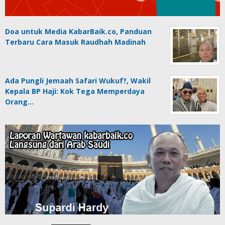
Doa untuk Media KabarBaik.co, Panduan
Terbaru Cara Masuk Raudhah Madinah
Ada Pungli Jemaah Safari Wukuf?, Wakil
Kepala BP Haji: Kok Tega Memperdaya
Orang…